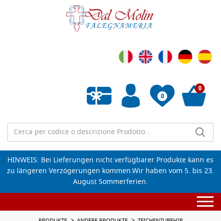
0
0
Wunschliste leeren
HINWEIS: Bei Lieferungen nicht verfügbarer Produkte kann es
zu längeren Verzögerungen kommen.Wir haben vom 5. bis 23.
August Sommerferien.
Togg
navi