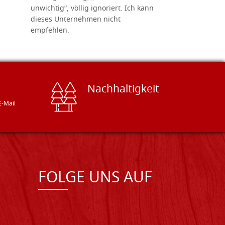
unwichtig“, völlig ignoriert. Ich kann
sind freun
dieses Unternehmen nicht
geben gern
empfehlen.
Besuch loh
Nachhaltigkeit
E-Mail
FOLGE UNS AUF