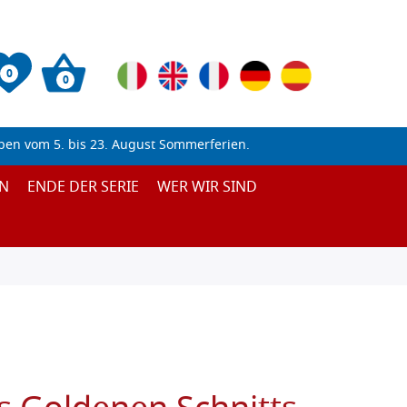
0
0
ben vom 5. bis 23. August Sommerferien.
N
ENDE DER SERIE
WER WIR SIND