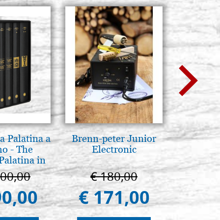
a Palatina a
Brenn-peter Junior
Il Duom
o - The
Electronic
The Cathe
Palatina in
ermo
100,00
€ 180,00
€ 1
90,00
€ 171,00
€ 9