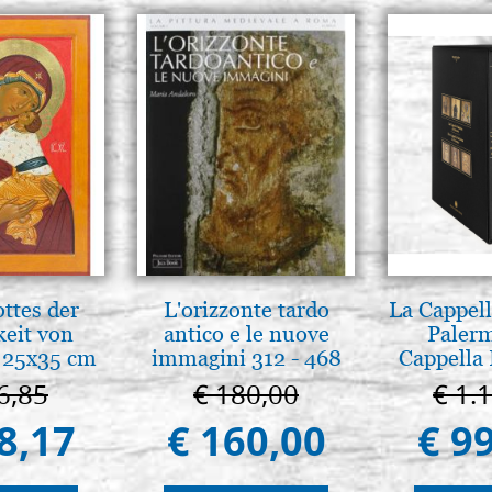
ttes der
L'orizzonte tardo
La Cappell
keit von
antico e le nuove
Palerm
 25x35 cm
immagini 312 - 468
Cappella 
Pal
6,85
€ 180,00
€ 1.
8,17
€ 160,00
€ 9