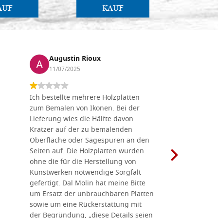
AUF
KAUF
Augustin Rioux
Marz
11/07/2025
01/07
Ich bestellte mehrere Holzplatten
Dieses Un
zum Bemalen von Ikonen. Bei der
seiner wun
Lieferung wies die Hälfte davon
Auswahl a
Kratzer auf der zu bemalenden
Besuch we
Oberfläche oder Sägespuren an den
Holzplatte
Seiten auf. Die Holzplatten wurden
Werkzeugen
ohne die für die Herstellung von
man alles,
Kunstwerken notwendige Sorgfalt
Ikonenher
gefertigt. Dal Molin hat meine Bitte
benötigt.
um Ersatz der unbrauchbaren Platten
bemalten 
sowie um eine Rückerstattung mit
das Unter
der Begründung, „diese Details seien
diesem The