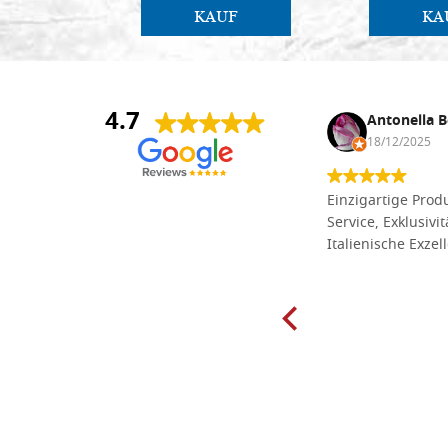
KAUF
KA
4.7
Anna Maria Negri
Antonella B
17/02/2025
18/12/2025
Die Massivholzbretter aus
Einzigartige Produ
Lindenholz, die ich online im gut
Service, Exklusivi
sortierten Tischlereigeschäft Dal
Italienische Exzel
Molin zum Schnitzen bestellt habe,
sind preiswert und in vielen Größen
erhältlich. Die Produkte waren zudem
sorgfältig verpackt und wurden
pünktlich geliefert. Herzlichen
Glückwunsch!