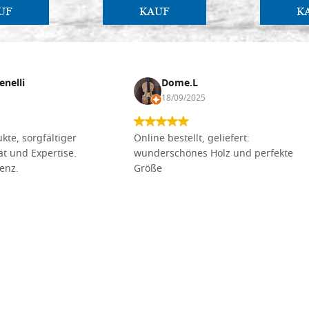
UF
KAUF
K
enelli
Dome.L
18/09/2025
kte, sorgfältiger
Online bestellt, geliefert:
tät und Expertise.
wunderschönes Holz und perfekte
lenz.
Größe