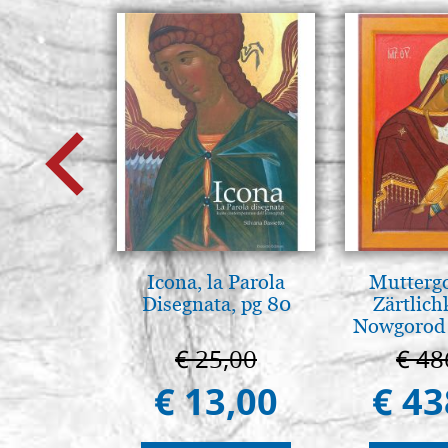
Icona, la Parola
Muttergo
Disegnata, pg 80
Zärtlich
Nowgorod
€ 25,00
€ 48
€ 13,00
€ 43