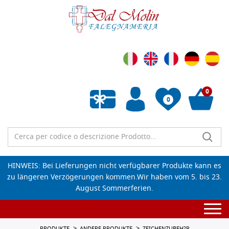
0
0
Wunschliste leeren
HINWEIS: Bei Lieferungen nicht verfügbarer Produkte kann es
zu längeren Verzögerungen kommen.Wir haben vom 5. bis 23.
August Sommerferien.
Togg
navi