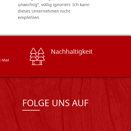
unwichtig“, völlig ignoriert. Ich kann
sind freun
dieses Unternehmen nicht
geben gern
empfehlen.
Besuch loh
Nachhaltigkeit
E-Mail
FOLGE UNS AUF