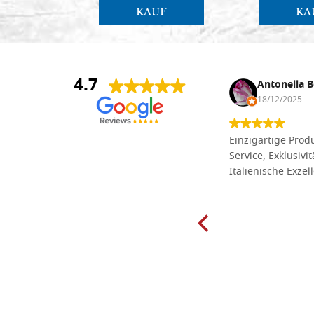
KAUF
KA
4.7
Anna Maria Negri
Antonella B
17/02/2025
18/12/2025
Die Massivholzbretter aus
Einzigartige Produ
Lindenholz, die ich online im gut
Service, Exklusivi
sortierten Tischlereigeschäft Dal
Italienische Exzel
Molin zum Schnitzen bestellt habe,
sind preiswert und in vielen Größen
erhältlich. Die Produkte waren zudem
sorgfältig verpackt und wurden
pünktlich geliefert. Herzlichen
Glückwunsch!