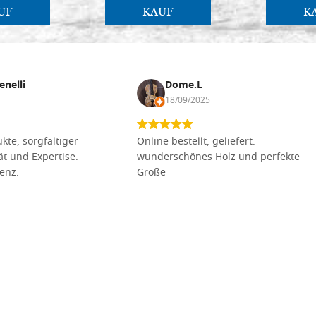
UF
KAUF
K
enelli
Dome.L
18/09/2025
kte, sorgfältiger
Online bestellt, geliefert:
tät und Expertise.
wunderschönes Holz und perfekte
lenz.
Größe