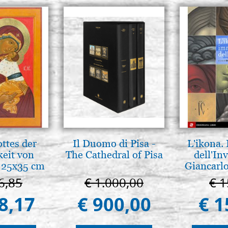
ttes der
Il Duomo di Pisa -
L'ikona.
keit von
The Cathedral of Pisa
dell'Inv
 25x35 cm
Giancarlo
6,85
€ 1.000,00
€ 1
8,17
€ 900,00
€ 1