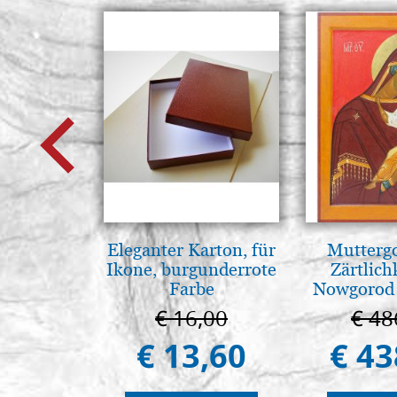
Eleganter Karton, für
Muttergo
Ikone, burgunderrote
Zärtlich
Farbe
Nowgorod
€ 16,00
€ 48
€ 13,60
€ 43