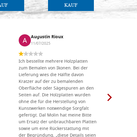
AUF
KAUF
Augustin Rioux
Marz
11/07/2025
01/07
Ich bestellte mehrere Holzplatten
Dieses Un
zum Bemalen von Ikonen. Bei der
seiner wun
Lieferung wies die Hälfte davon
Auswahl a
Kratzer auf der zu bemalenden
Besuch we
Oberfläche oder Sägespuren an den
Holzplatte
Seiten auf. Die Holzplatten wurden
Werkzeugen
ohne die für die Herstellung von
man alles,
Kunstwerken notwendige Sorgfalt
Ikonenher
gefertigt. Dal Molin hat meine Bitte
benötigt.
um Ersatz der unbrauchbaren Platten
bemalten 
sowie um eine Rückerstattung mit
das Unter
der Begründung, „diese Details seien
diesem The