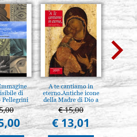
 Immagine
A te cantiamo in
Luce del
isibile di
eterno.Antiche icone
pg
 Pellegrini
della Madre di Dio a
Vladimir e Suzdal
5,00
€ 15,00
€ 
(libro-cal. 2019)
5,00
€ 13,01
€ 