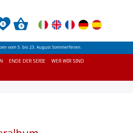
0
0
ben vom 5. bis 23. August Sommerferien.
N
ENDE DER SERIE
WER WIR SIND