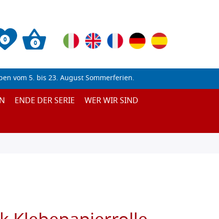
0
0
ben vom 5. bis 23. August Sommerferien.
N
ENDE DER SERIE
WER WIR SIND