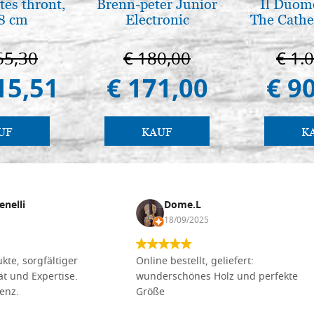
tes thront,
Brenn-peter Junior
Il Duomo
8 cm
Electronic
The Cathed
65,30
€ 180,00
€ 1.
15,51
€ 171,00
€ 9
UF
KAUF
K
enelli
Dome.L
18/09/2025
kte, sorgfältiger
Online bestellt, geliefert:
tät und Expertise.
wunderschönes Holz und perfekte
lenz.
Größe