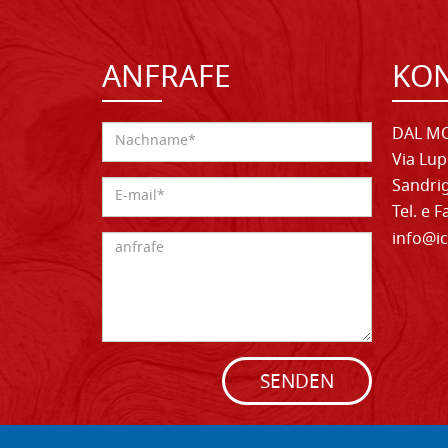
ANFRAFE
KO
DAL MO
Via Lup
Sandrig
Tel. e 
info@ic
SENDEN