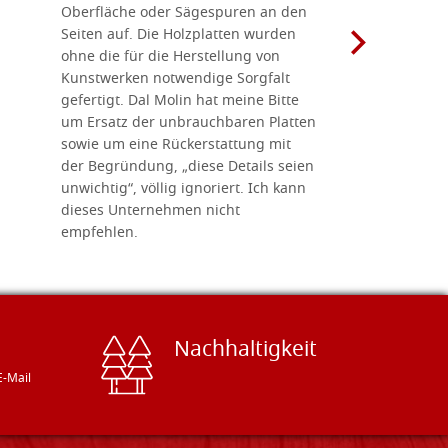
Oberfläche oder Sägespuren an den
Holzplatte
Seiten auf. Die Holzplatten wurden
Werkzeugen
ohne die für die Herstellung von
man alles,
Kunstwerken notwendige Sorgfalt
Ikonenher
gefertigt. Dal Molin hat meine Bitte
benötigt.
um Ersatz der unbrauchbaren Platten
bemalten 
sowie um eine Rückerstattung mit
das Unter
der Begründung, „diese Details seien
diesem The
unwichtig“, völlig ignoriert. Ich kann
sind freun
dieses Unternehmen nicht
geben gern
empfehlen.
Besuch loh
Nachhaltigkeit
E-Mail