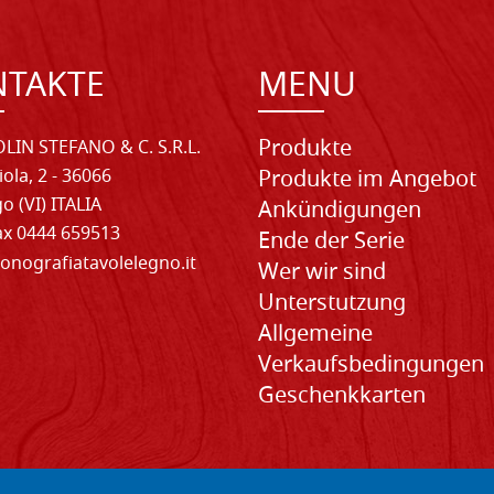
NTAKTE
MENU
Produkte
LIN STEFANO & C. S.R.L.
iola, 2 - 36066
Produkte im Angebot
o (VI) ITALIA
Ankündigungen
Fax 0444 659513
Ende der Serie
onografiatavolelegno.it
Wer wir sind
Unterstutzung
Allgemeine
Verkaufsbedingungen
Geschenkkarten