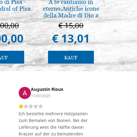
 di Pisa -
A te cantiamo in
Eleganter
ral of Pisa
eterno.Antiche icone
Ikone, b
della Madre di Dio a
F
Vladimir e Suzdal
000,00
€ 15,00
€ 
(libro-cal. 2019)
00,00
€ 13,01
€ 
AUF
KAUF
Augustin Rioux
Marz
11/07/2025
01/07
Ich bestellte mehrere Holzplatten
Dieses Un
zum Bemalen von Ikonen. Bei der
seiner wun
Lieferung wies die Hälfte davon
Auswahl a
Kratzer auf der zu bemalenden
Besuch we