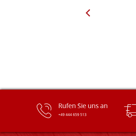
sind preiswert und in vielen Größen
erhältlich. Die Produkte waren zudem
sorgfältig verpackt und wurden
pünktlich geliefert. Herzlichen
Glückwunsch!
Rufen Sie uns an
+49 444 659 513