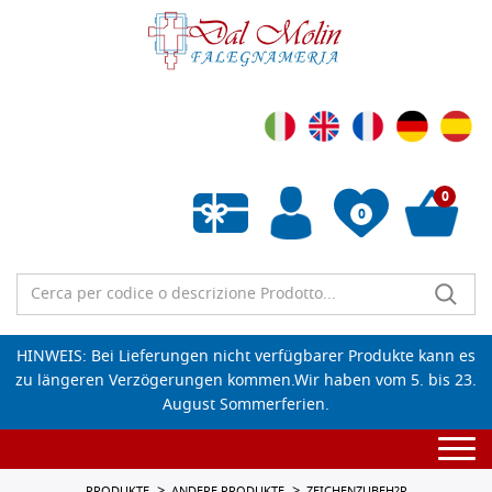
0
0
Wunschliste leeren
HINWEIS: Bei Lieferungen nicht verfügbarer Produkte kann es
zu längeren Verzögerungen kommen.Wir haben vom 5. bis 23.
August Sommerferien.
Togg
navi