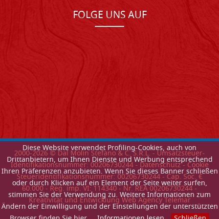
FOLGE UNS AUF
Diese Website verwendet Profiling-Cookies, auch von
2000-
2026
© Dal Molin Stefano & C. S.R.L. - Umsatzsteuer-
Drittanbietern, um Ihnen Dienste und Werbung entsprechend
Identifikationsnummer: 00206730244 -
Datenschutz
-
Cookie
Ihren Präferenzen anzubieten. Wenn Sie dieses Banner schließen
Steueridentifikationsnummer: 00206730244 - Cap. Soc. €
oder durch Klicken auf ein Element der Seite weiter surfen,
60.000 - Reg. imp. VI: 114340 - Nr. REA 00206730244 -
stimmen Sie der Verwendung zu. Weitere Informationen zum
Kreativitat und Entwicklung Web Agency Telemar
Ändern der Einwilligung und der Einstellungen der unterstützten
Browser finden Sie hier.
Informationen lesen
Schließen