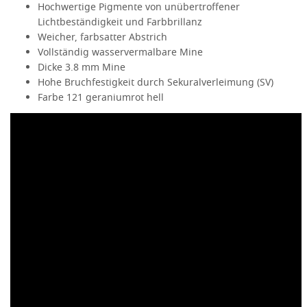
Hochwertige Pigmente von unübertroffener
Lichtbeständigkeit und Farbbrillanz
Weicher, farbsatter Abstrich
Vollständig wasservermalbare Mine
Dicke 3.8 mm Mine
Hohe Bruchfestigkeit durch Sekuralverleimung (SV)
Farbe 121 geraniumrot hell