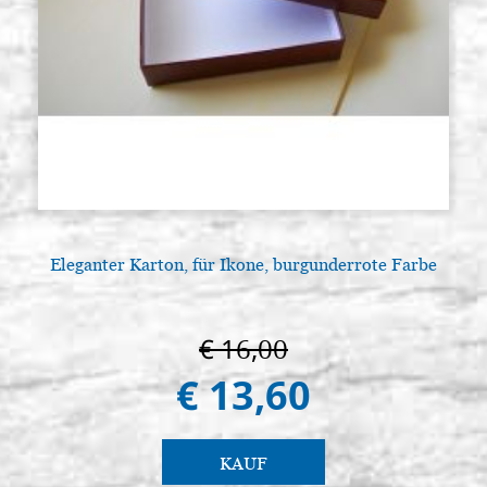
Eleganter Karton, für Ikone, burgunderrote Farbe
A
€ 16,00
€ 13,60
KAUF