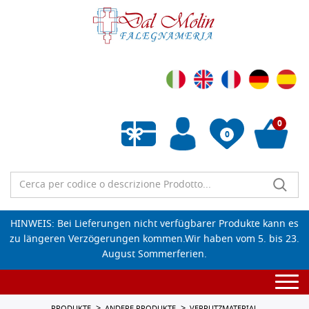
0
0
Wunschliste leeren
HINWEIS: Bei Lieferungen nicht verfügbarer Produkte kann es
zu längeren Verzögerungen kommen.Wir haben vom 5. bis 23.
August Sommerferien.
Togg
navi