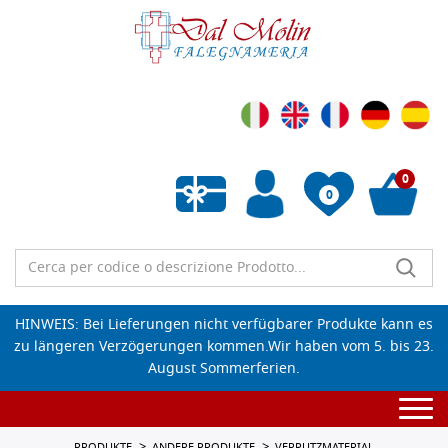
0
0
Wunschliste leeren
HINWEIS: Bei Lieferungen nicht verfügbarer Produkte kann es
zu längeren Verzögerungen kommen.Wir haben vom 5. bis 23.
August Sommerferien.
Togg
navi