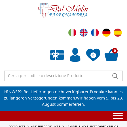
0
0
Wunschliste leeren
HINWEIS: Bei Lieferungen nicht verfügbarer Produkte kann es
zu längeren Verzögerungen kommen.Wir haben vom 5. bis 23.
August Sommerferien.
Togg
navi