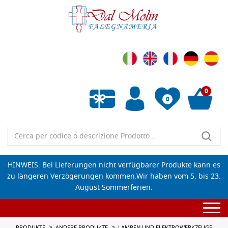
0
0
Wunschliste leeren
HINWEIS: Bei Lieferungen nicht verfügbarer Produkte kann es
zu längeren Verzögerungen kommen.Wir haben vom 5. bis 23.
August Sommerferien.
Togg
navi