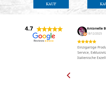
KAUF
KA
4.7
Anna Maria Negri
Antonella B
17/02/2025
18/12/2025
Die Massivholzbretter aus
Einzigartige Produ
Lindenholz, die ich online im gut
Service, Exklusivi
sortierten Tischlereigeschäft Dal
Italienische Exzel
Molin zum Schnitzen bestellt habe,
sind preiswert und in vielen Größen
erhältlich. Die Produkte waren zudem
sorgfältig verpackt und wurden
pünktlich geliefert. Herzlichen
Glückwunsch!