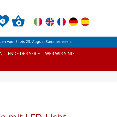
0
0
ben vom 5. bis 23. August Sommerferien.
N
ENDE DER SERIE
WER WIR SIND