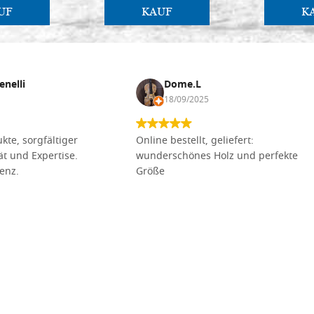
UF
KAUF
K
enelli
Dome.L
18/09/2025
kte, sorgfältiger
Online bestellt, geliefert:
tät und Expertise.
wunderschönes Holz und perfekte
lenz.
Größe