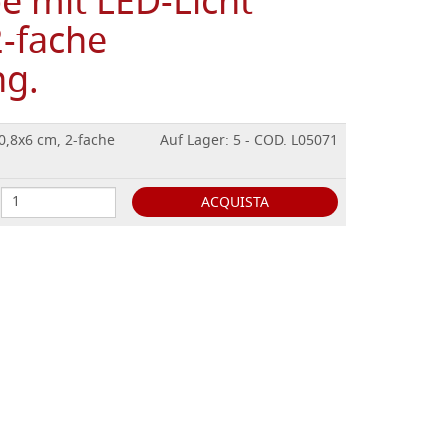
e mit LED-Licht
2-fache
ng.
0,8x6 cm, 2-fache
Auf Lager: 5 - COD. L05071
ACQUISTA