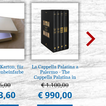
Karton, für
La Cappella Palatina a
A te c
enbeinfarbe
Palermo - The
eterno.A
Cappella Palatina in
della Ma
Palermo
Vladimi
6,00
€ 1.100,00
€ 
(libro-
3,60
€ 990,00
€ 