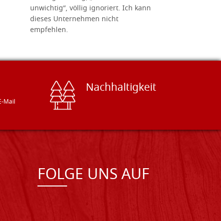
unwichtig“, völlig ignoriert. Ich kann
sind freun
dieses Unternehmen nicht
geben gern
empfehlen.
Besuch loh
Nachhaltigkeit
E-Mail
FOLGE UNS AUF