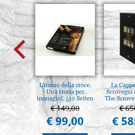
L'uomo della croce.
La Cappe
Una storia per
Scrovegni 
immagini, 512 Seiten
The Scrove
in P
€ 149,00
€ 65
€ 99,00
€ 58