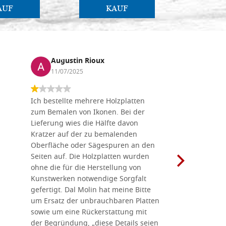
AUF
KAUF
Augustin Rioux
Marz
11/07/2025
01/07
Ich bestellte mehrere Holzplatten
Dieses Un
zum Bemalen von Ikonen. Bei der
seiner wun
Lieferung wies die Hälfte davon
Auswahl a
Kratzer auf der zu bemalenden
Besuch we
Oberfläche oder Sägespuren an den
Holzplatte
Seiten auf. Die Holzplatten wurden
Werkzeugen
ohne die für die Herstellung von
man alles,
Kunstwerken notwendige Sorgfalt
Ikonenher
gefertigt. Dal Molin hat meine Bitte
benötigt.
um Ersatz der unbrauchbaren Platten
bemalten 
sowie um eine Rückerstattung mit
das Unter
der Begründung, „diese Details seien
diesem The