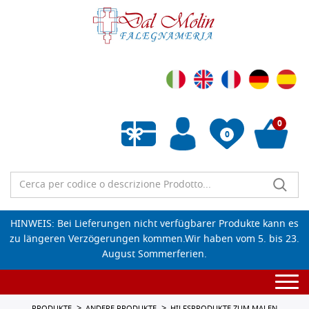
0
0
Wunschliste leeren
HINWEIS: Bei Lieferungen nicht verfügbarer Produkte kann es
zu längeren Verzögerungen kommen.Wir haben vom 5. bis 23.
August Sommerferien.
Togg
navi