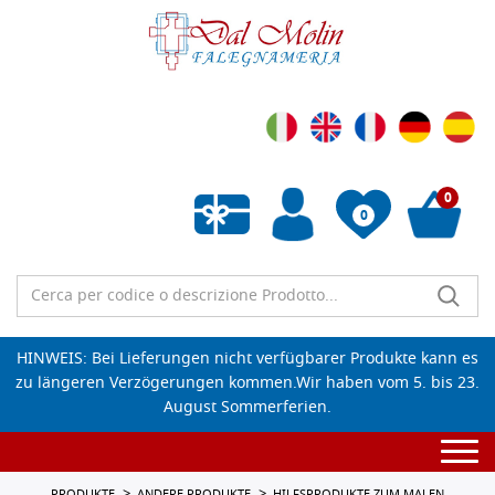
0
0
Wunschliste leeren
HINWEIS: Bei Lieferungen nicht verfügbarer Produkte kann es
zu längeren Verzögerungen kommen.Wir haben vom 5. bis 23.
August Sommerferien.
Togg
navi