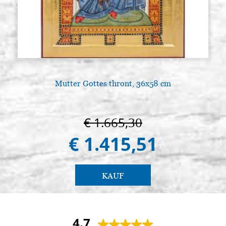
Mutter Gottes thront, 36x58 cm
€ 1.665,30
€ 1.415,51
KAUF
4.7