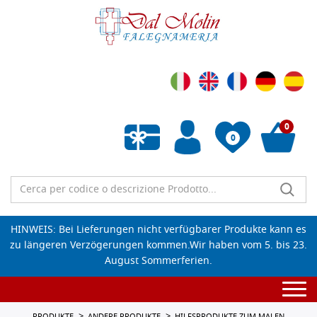
0
0
Wunschliste leeren
HINWEIS: Bei Lieferungen nicht verfügbarer Produkte kann es
zu längeren Verzögerungen kommen.Wir haben vom 5. bis 23.
August Sommerferien.
Togg
navi