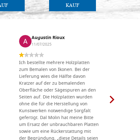
AUF
KAUF
Augustin Rioux
Marz
11/07/2025
01/07
Ich bestellte mehrere Holzplatten
Dieses Un
zum Bemalen von Ikonen. Bei der
seiner wun
Lieferung wies die Hälfte davon
Auswahl a
Kratzer auf der zu bemalenden
Besuch we
Oberfläche oder Sägespuren an den
Holzplatte
Seiten auf. Die Holzplatten wurden
Werkzeugen
ohne die für die Herstellung von
man alles,
Kunstwerken notwendige Sorgfalt
Ikonenher
gefertigt. Dal Molin hat meine Bitte
benötigt.
um Ersatz der unbrauchbaren Platten
bemalten 
sowie um eine Rückerstattung mit
das Unter
der Begründung, „diese Details seien
diesem The