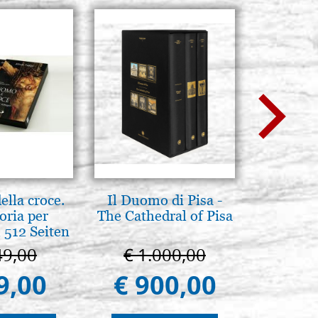
lla croce.
Il Duomo di Pisa -
Luce del
oria per
The Cathedral of Pisa
pg
 512 Seiten
49,00
€ 1.000,00
€ 
9,00
€ 900,00
€ 