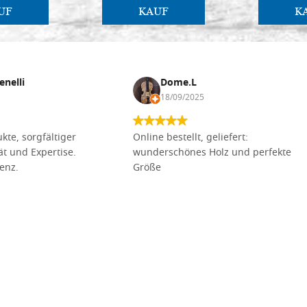
UF
KAUF
K
enelli
Dome.L
18/09/2025
kte, sorgfältiger
Online bestellt, geliefert:
tät und Expertise.
wunderschönes Holz und perfekte
lenz.
Größe