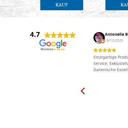
KAUF
KA
4.7
Anna Maria Negri
Antonella B
17/02/2025
18/12/2025
Die Massivholzbretter aus
Einzigartige Produ
Lindenholz, die ich online im gut
Service, Exklusivi
sortierten Tischlereigeschäft Dal
Italienische Exzel
Molin zum Schnitzen bestellt habe,
sind preiswert und in vielen Größen
erhältlich. Die Produkte waren zudem
sorgfältig verpackt und wurden
pünktlich geliefert. Herzlichen
Glückwunsch!