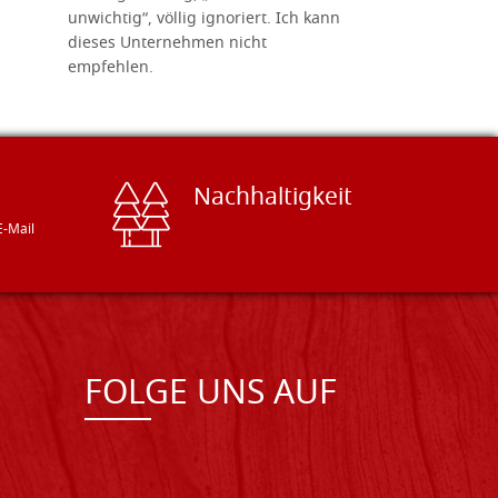
unwichtig“, völlig ignoriert. Ich kann
sind freun
dieses Unternehmen nicht
geben gern
empfehlen.
Besuch loh
Nachhaltigkeit
E-Mail
FOLGE UNS AUF