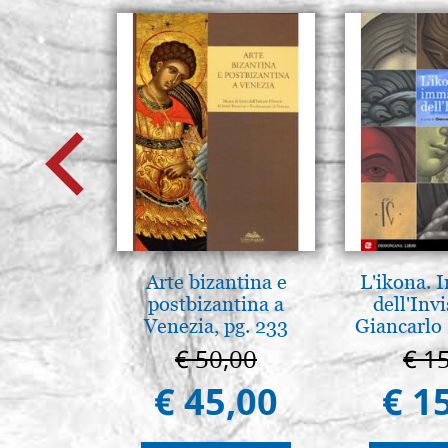
Arte bizantina e
L'ikona.
postbizantina a
dell'Invi
Venezia, pg. 233
Giancarlo 
€ 50,00
€ 1
€ 45,00
€ 1