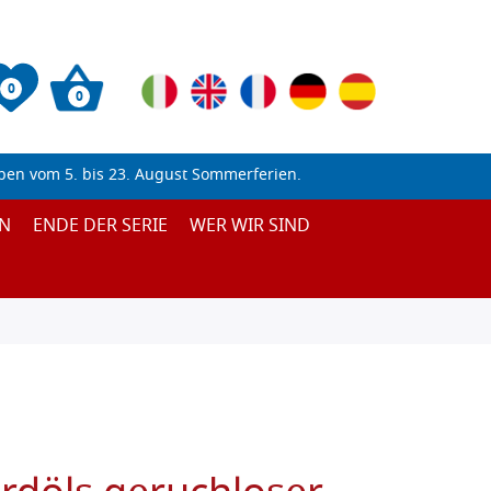
0
0
ben vom 5. bis 23. August Sommerferien.
N
ENDE DER SERIE
WER WIR SIND