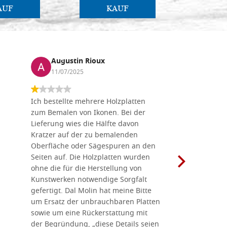
AUF
KAUF
Augustin Rioux
Marz
11/07/2025
01/07
Ich bestellte mehrere Holzplatten
Dieses Un
zum Bemalen von Ikonen. Bei der
seiner wun
Lieferung wies die Hälfte davon
Auswahl a
Kratzer auf der zu bemalenden
Besuch we
Oberfläche oder Sägespuren an den
Holzplatte
Seiten auf. Die Holzplatten wurden
Werkzeugen
ohne die für die Herstellung von
man alles,
Kunstwerken notwendige Sorgfalt
Ikonenher
gefertigt. Dal Molin hat meine Bitte
benötigt.
um Ersatz der unbrauchbaren Platten
bemalten 
sowie um eine Rückerstattung mit
das Unter
der Begründung, „diese Details seien
diesem The