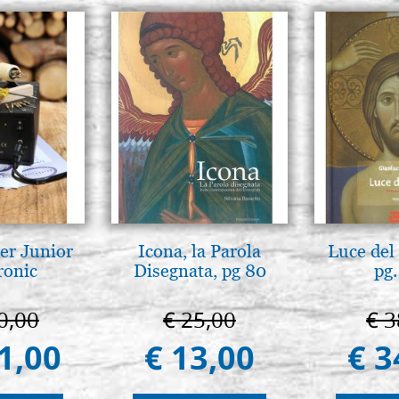
er Junior
Icona, la Parola
Luce del 
ronic
Disegnata, pg 80
pg.
0,00
€ 25,00
€ 3
1,00
€ 13,00
€ 3