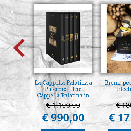
La Cappella Palatina a
Brenn-pet
Palermo - The
Elect
Cappella Palatina in
Palermo
€ 1.100,00
€ 18
€ 990,00
€ 17