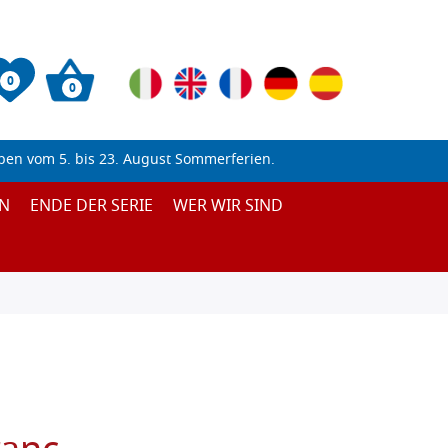
0
0
ben vom 5. bis 23. August Sommerferien.
N
ENDE DER SERIE
WER WIR SIND