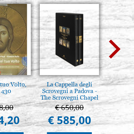
tuo Volto,
La Cappella degli
Eleganter
 430
Scrovegni a Padova -
Ikone, el
The Scrovegni Chapel
in Padua
8,00
€ 650,00
€ 
4,20
€ 585,00
€ 