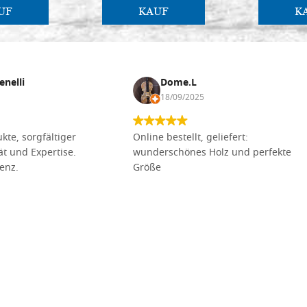
UF
KAUF
K
enelli
Dome.L
18/09/2025
kte, sorgfältiger
Online bestellt, geliefert:
tät und Expertise.
wunderschönes Holz und perfekte
lenz.
Größe