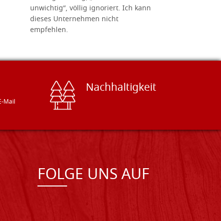
unwichtig“, völlig ignoriert. Ich kann
sind freun
dieses Unternehmen nicht
geben gern
empfehlen.
Besuch loh
Nachhaltigkeit
E-Mail
FOLGE UNS AUF