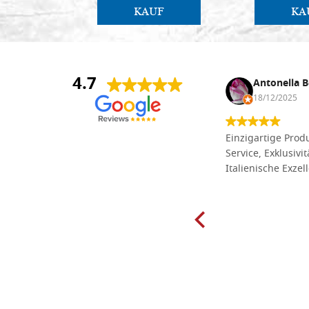
KAUF
KA
4.7
Anna Maria Negri
Antonella B
17/02/2025
18/12/2025
Die Massivholzbretter aus
Einzigartige Produ
Lindenholz, die ich online im gut
Service, Exklusivi
sortierten Tischlereigeschäft Dal
Italienische Exzel
Molin zum Schnitzen bestellt habe,
sind preiswert und in vielen Größen
erhältlich. Die Produkte waren zudem
sorgfältig verpackt und wurden
pünktlich geliefert. Herzlichen
Glückwunsch!