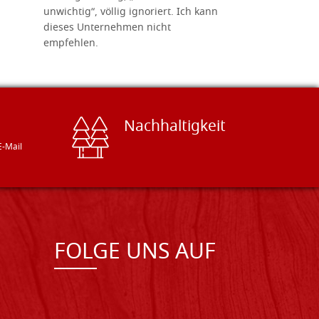
unwichtig“, völlig ignoriert. Ich kann
sind freun
dieses Unternehmen nicht
geben gern
empfehlen.
Besuch loh
Nachhaltigkeit
E-Mail
FOLGE UNS AUF