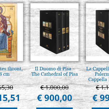
tes thront,
Il Duomo di Pisa -
La Cappell
8 cm
The Cathedral of Pisa
Palerm
Cappella 
Pal
65,30
€ 1.000,00
€ 1.
15,51
€ 900,00
€ 9