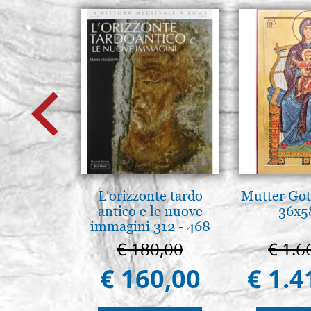
L'orizzonte tardo
Mutter Got
antico e le nuove
36x5
immagini 312 - 468
€ 180,00
€ 1.6
€ 160,00
€ 1.4