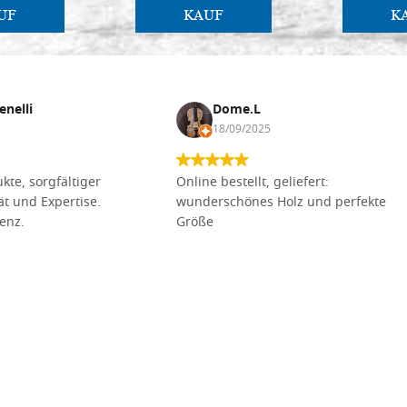
UF
KAUF
K
enelli
Dome.L
18/09/2025
kte, sorgfältiger
Online bestellt, geliefert:
tät und Expertise.
wunderschönes Holz und perfekte
lenz.
Größe