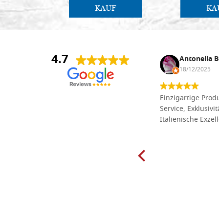
KAUF
KA
4.7
Anna Maria Negri
Antonella B
17/02/2025
18/12/2025
Die Massivholzbretter aus
Einzigartige Produ
Lindenholz, die ich online im gut
Service, Exklusivi
sortierten Tischlereigeschäft Dal
Italienische Exzel
Molin zum Schnitzen bestellt habe,
sind preiswert und in vielen Größen
erhältlich. Die Produkte waren zudem
sorgfältig verpackt und wurden
pünktlich geliefert. Herzlichen
Glückwunsch!