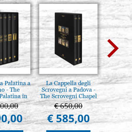
a Palatina a
La Cappella degli
Luce del
o - The
Scrovegni a Padova -
pg
Palatina in
The Scrovegni Chapel
ermo
in Padua
100,00
€ 650,00
€ 
90,00
€ 585,00
€ 