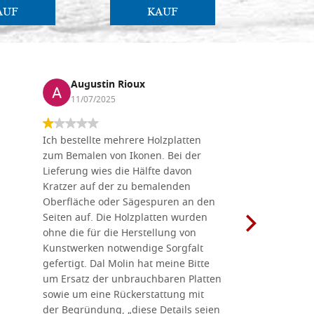
AUF
KAUF
Augustin Rioux
Marz
11/07/2025
01/07
Ich bestellte mehrere Holzplatten
Dieses Un
zum Bemalen von Ikonen. Bei der
seiner wun
Lieferung wies die Hälfte davon
Auswahl a
Kratzer auf der zu bemalenden
Besuch we
Oberfläche oder Sägespuren an den
Holzplatte
Seiten auf. Die Holzplatten wurden
Werkzeugen
ohne die für die Herstellung von
man alles,
Kunstwerken notwendige Sorgfalt
Ikonenher
gefertigt. Dal Molin hat meine Bitte
benötigt.
um Ersatz der unbrauchbaren Platten
bemalten 
sowie um eine Rückerstattung mit
das Unter
der Begründung, „diese Details seien
diesem The