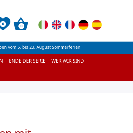
0
0
ben vom 5. bis 23. August Sommerferien.
N
ENDE DER SERIE
WER WIR SIND