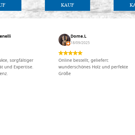
UF
KAUF
K
enelli
Dome.L
18/09/2025
kte, sorgfältiger
Online bestellt, geliefert:
tät und Expertise.
wunderschönes Holz und perfekte
lenz.
Größe