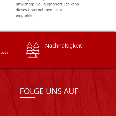
unwichtig“, völlig ignoriert. Ich kann
sind freun
dieses Unternehmen nicht
geben gern
empfehlen.
Besuch loh
Nachhaltigkeit
E-Mail
FOLGE UNS AUF