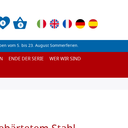
0
0
ben vom 5. bis 23. August Sommerferien.
N
ENDE DER SERIE
WER WIR SIND