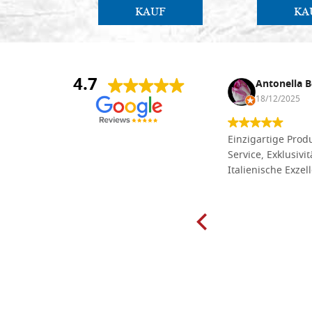
KAUF
KA
4.7
Anna Maria Negri
Antonella B
17/02/2025
18/12/2025
Die Massivholzbretter aus
Einzigartige Produ
Lindenholz, die ich online im gut
Service, Exklusivi
sortierten Tischlereigeschäft Dal
Italienische Exzel
Molin zum Schnitzen bestellt habe,
sind preiswert und in vielen Größen
erhältlich. Die Produkte waren zudem
sorgfältig verpackt und wurden
pünktlich geliefert. Herzlichen
Glückwunsch!