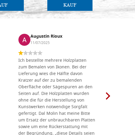
AUF
KAUF
Augustin Rioux
Marz
11/07/2025
01/07
Ich bestellte mehrere Holzplatten
Dieses Un
zum Bemalen von Ikonen. Bei der
seiner wun
Lieferung wies die Hälfte davon
Auswahl a
Kratzer auf der zu bemalenden
Besuch we
Oberfläche oder Sägespuren an den
Holzplatte
Seiten auf. Die Holzplatten wurden
Werkzeugen
ohne die für die Herstellung von
man alles,
Kunstwerken notwendige Sorgfalt
Ikonenher
gefertigt. Dal Molin hat meine Bitte
benötigt.
um Ersatz der unbrauchbaren Platten
bemalten 
sowie um eine Rückerstattung mit
das Unter
der Begründung, „diese Details seien
diesem The