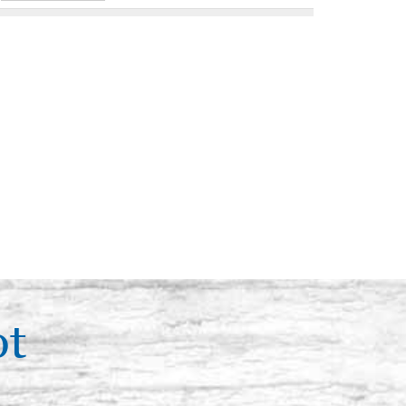
. 14 (groß) 1,7 x
Auf Lager: 4 - COD. C0350
ACQUISTA
n.81 1,3x6,4 cm
Auf Lager: 10 - COD. C0351
ACQUISTA
40 (klein) 1,2x3
Auf Lager: 19 - COD. C0343
ACQUISTA
. 44 (klein) 1,3 x
Auf Lager: 15 - COD. C0340
ot
ACQUISTA
r. 45
Auf Lager: 13 - COD. C0344