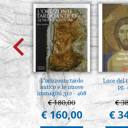
L'orizzonte tardo
Luce del 
antico e le nuove
pg.
immagini 312 - 468
€ 180,00
€ 3
€ 160,00
€ 3