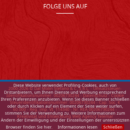
FOLGE UNS AUF
Diese Website verwendet Profiling-Cookies, auch von
2000-
2026
© Dal Molin Stefano & C. S.R.L. - Umsatzsteuer-
Drittanbietern, um Ihnen Dienste und Werbung entsprechend
Identifikationsnummer: 00206730244 -
Datenschutz
-
Cookie
Ihren Präferenzen anzubieten. Wenn Sie dieses Banner schließen
Steueridentifikationsnummer: 00206730244 - Cap. Soc. €
oder durch Klicken auf ein Element der Seite weiter surfen,
60.000 - Reg. imp. VI: 114340 - Nr. REA 00206730244 -
stimmen Sie der Verwendung zu. Weitere Informationen zum
Kreativitat und Entwicklung Web Agency Telemar
Ändern der Einwilligung und der Einstellungen der unterstützten
Browser finden Sie hier.
Informationen lesen
Schließen