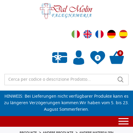
0
0
Wunschliste leeren
HINWEIS: Bei Lieferungen nicht verfügbarer Produkte kann es
zu längeren Verzögerungen kommen.Wir haben vom 5. bis 23.
August Sommerferien.
Togg
navi