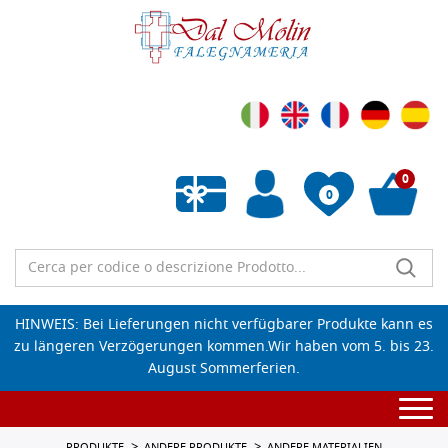
0
0
Wunschliste leeren
HINWEIS: Bei Lieferungen nicht verfügbarer Produkte kann es
zu längeren Verzögerungen kommen.Wir haben vom 5. bis 23.
August Sommerferien.
Togg
navi