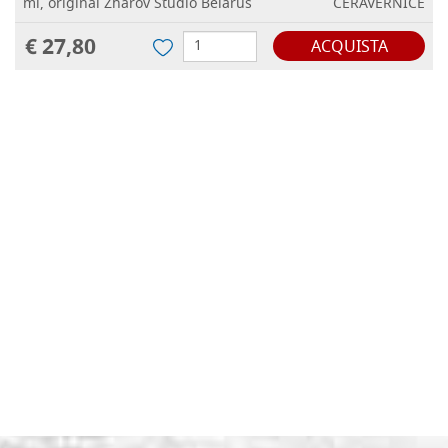
ml, original Zharov Studio Belarus
CERAVERNICE
€ 27,80
ACQUISTA