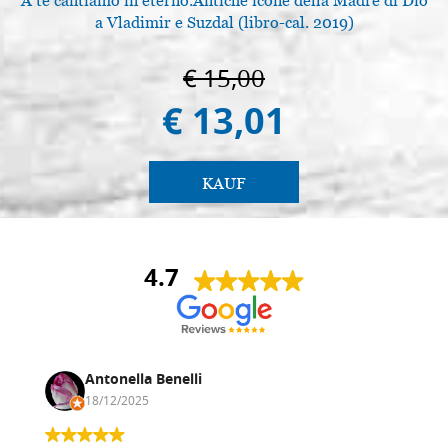
A te cantiamo in eterno.Antiche icone della Madre di Dio
a Vladimir e Suzdal (libro-cal. 2019)
€ 15,00
€ 13,01
KAUF
4.7
Antonella Benelli
18/12/2025