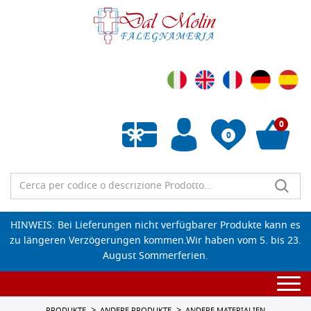
0
0
Wunschliste leeren
HINWEIS: Bei Lieferungen nicht verfügbarer Produkte kann es
zu längeren Verzögerungen kommen.Wir haben vom 5. bis 23.
August Sommerferien.
Togg
navi