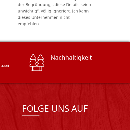
der Begründung, „diese Details seien
diesem The
unwichtig“, völlig ignoriert. Ich kann
sind freun
dieses Unternehmen nicht
geben gern
empfehlen.
Besuch loh
Nachhaltigkeit
E-Mail
FOLGE UNS AUF