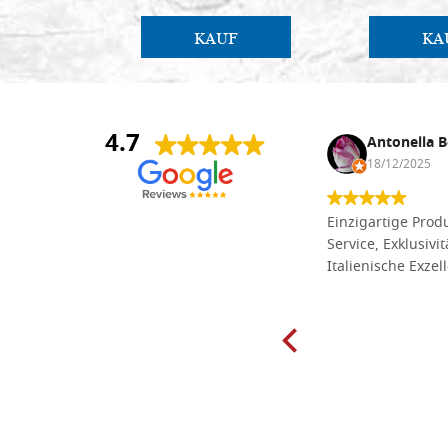
KAUF
KA
4.7
Anna Maria Negri
Antonella B
17/02/2025
18/12/2025
Die Massivholzbretter aus
Einzigartige Produ
Lindenholz, die ich online im gut
Service, Exklusivi
sortierten Tischlereigeschäft Dal
Italienische Exzel
Molin zum Schnitzen bestellt habe,
sind preiswert und in vielen Größen
erhältlich. Die Produkte waren zudem
sorgfältig verpackt und wurden
pünktlich geliefert. Herzlichen
Glückwunsch!