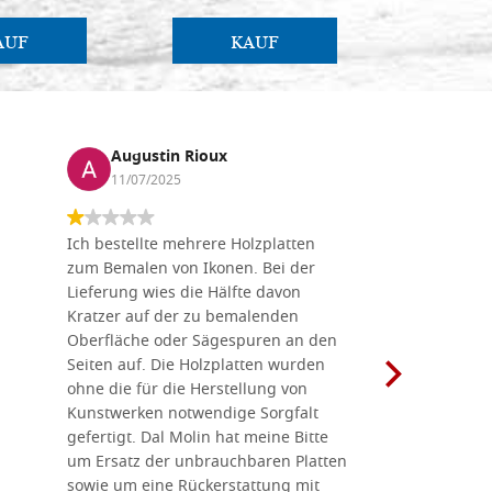
AUF
KAUF
Augustin Rioux
Marz
11/07/2025
01/07
Ich bestellte mehrere Holzplatten
Dieses Un
zum Bemalen von Ikonen. Bei der
seiner wun
Lieferung wies die Hälfte davon
Auswahl a
Kratzer auf der zu bemalenden
Besuch we
Oberfläche oder Sägespuren an den
Holzplatte
Seiten auf. Die Holzplatten wurden
Werkzeugen
ohne die für die Herstellung von
man alles,
Kunstwerken notwendige Sorgfalt
Ikonenher
gefertigt. Dal Molin hat meine Bitte
benötigt.
um Ersatz der unbrauchbaren Platten
bemalten 
sowie um eine Rückerstattung mit
das Unter