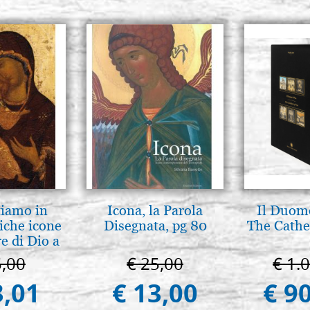
tiamo in
Icona, la Parola
Il Duomo
iche icone
Disegnata, pg 80
The Cathed
e di Dio a
 e Suzdal
5,00
€ 25,00
€ 1.
al. 2019)
3,01
€ 13,00
€ 9