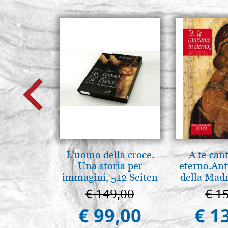
L'uomo della croce.
A te can
Una storia per
eterno.Ant
immagini, 512 Seiten
della Madr
Vladimir
€ 149,00
€ 1
(libro-c
€ 99,00
€ 1