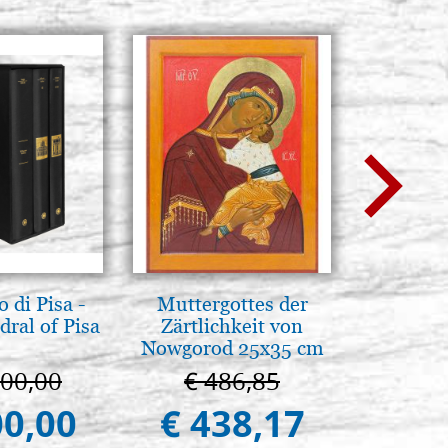
 di Pisa -
Muttergottes der
Arte b
ral of Pisa
Zärtlichkeit von
postbi
Nowgorod 25x35 cm
Venezi
000,00
€ 486,85
€ 
00,00
€ 438,17
€ 