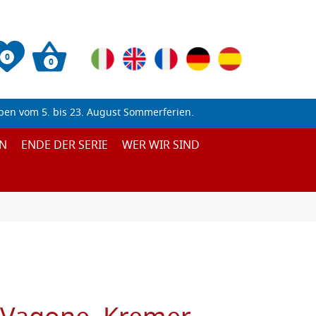
0
0
ben vom 5. bis 23. August Sommerferien.
N
ENDE DER SERIE
WER WIR SIND