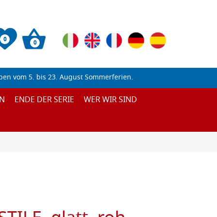
0
0
ben vom 5. bis 23. August Sommerferien.
N
ENDE DER SERIE
WER WIR SIND