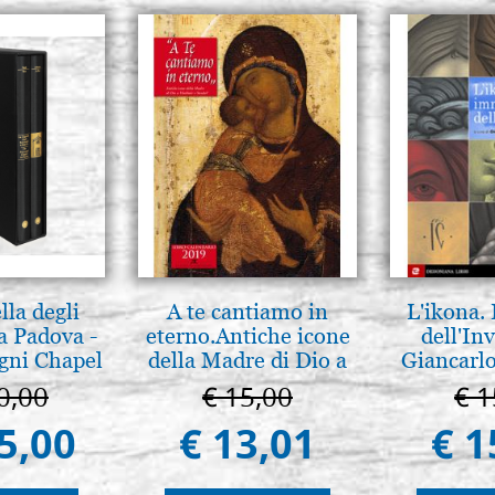
lla degli
A te cantiamo in
L'ikona.
a Padova -
eterno.Antiche icone
dell'Inv
gni Chapel
della Madre di Dio a
Giancarlo
adua
Vladimir e Suzdal
0,00
€ 15,00
€ 1
(libro-cal. 2019)
5,00
€ 13,01
€ 1