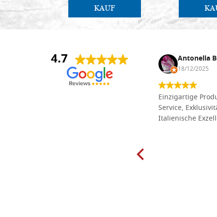
KAUF
KA
4.7
Anna Maria Negri
Antonella B
17/02/2025
18/12/2025
Die Massivholzbretter aus
Einzigartige Produ
Lindenholz, die ich online im gut
Service, Exklusivi
sortierten Tischlereigeschäft Dal
Italienische Exzel
Molin zum Schnitzen bestellt habe,
sind preiswert und in vielen Größen
erhältlich. Die Produkte waren zudem
sorgfältig verpackt und wurden
pünktlich geliefert. Herzlichen
Glückwunsch!