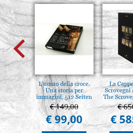
L'uomo della croce.
La Cappe
Una storia per
Scrovegni 
immagini, 512 Seiten
The Scrove
in P
€ 149,00
€ 65
€ 99,00
€ 58