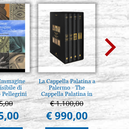
 Immagine
La Cappella Palatina a
Icona,
isibile di
Palermo - The
Disegn
 Pellegrini
Cappella Palatina in
Palermo
5,00
€ 1.100,00
€ 
5,00
€ 990,00
€ 