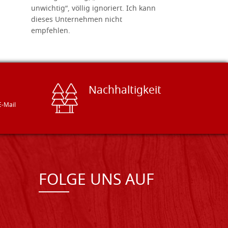
unwichtig“, völlig ignoriert. Ich kann
sind freun
dieses Unternehmen nicht
geben gern
empfehlen.
Besuch loh
Nachhaltigkeit
E-Mail
FOLGE UNS AUF