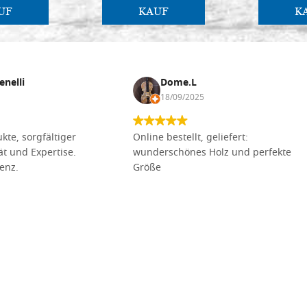
UF
KAUF
K
enelli
Dome.L
18/09/2025
kte, sorgfältiger
Online bestellt, geliefert:
tät und Expertise.
wunderschönes Holz und perfekte
lenz.
Größe