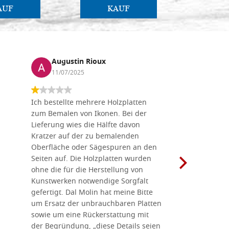
AUF
KAUF
Augustin Rioux
Marz
11/07/2025
01/07
Ich bestellte mehrere Holzplatten
Dieses Un
zum Bemalen von Ikonen. Bei der
seiner wun
Lieferung wies die Hälfte davon
Auswahl a
Kratzer auf der zu bemalenden
Besuch we
Oberfläche oder Sägespuren an den
Holzplatte
Seiten auf. Die Holzplatten wurden
Werkzeugen
ohne die für die Herstellung von
man alles,
Kunstwerken notwendige Sorgfalt
Ikonenher
gefertigt. Dal Molin hat meine Bitte
benötigt.
um Ersatz der unbrauchbaren Platten
bemalten 
sowie um eine Rückerstattung mit
das Unter
der Begründung, „diese Details seien
diesem The