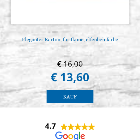
Eleganter Karton, für Ikone, elfenbeinfarbe
L
€ 16,00
€ 13,60
KAUF
4.7