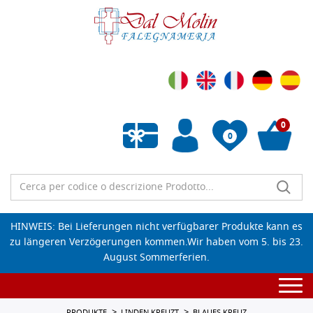
0
0
Wunschliste leeren
HINWEIS: Bei Lieferungen nicht verfügbarer Produkte kann es
zu längeren Verzögerungen kommen.Wir haben vom 5. bis 23.
August Sommerferien.
Togg
navi