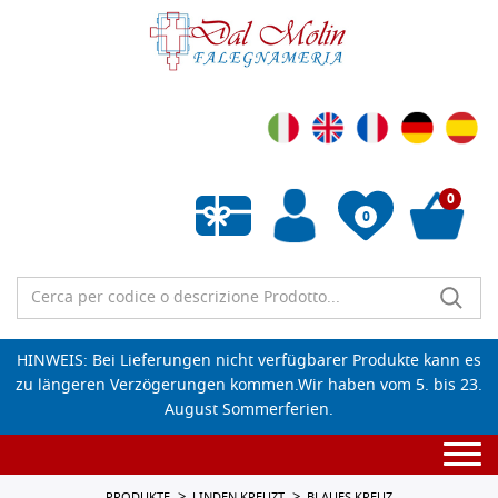
0
0
Wunschliste leeren
HINWEIS: Bei Lieferungen nicht verfügbarer Produkte kann es
zu längeren Verzögerungen kommen.Wir haben vom 5. bis 23.
August Sommerferien.
Togg
navi