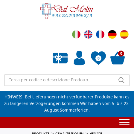
0
0
Wunschliste leeren
HINWEIS: Bei Lieferungen nicht verfügbarer Produkte kann es
zu längeren Verzögerungen kommen.Wir haben vom 5. bis 23.
August Sommerferien.
Togg
navi