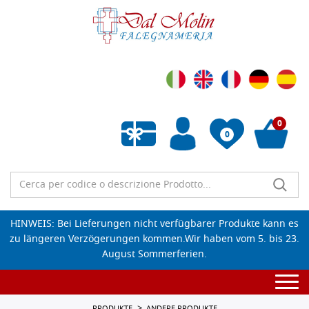
0
0
Wunschliste leeren
HINWEIS: Bei Lieferungen nicht verfügbarer Produkte kann es
zu längeren Verzögerungen kommen.Wir haben vom 5. bis 23.
August Sommerferien.
Togg
navi