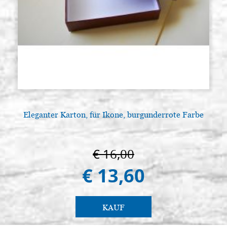
Eleganter Karton, für Ikone, burgunderrote Farbe
L
€ 16,00
€ 13,60
KAUF