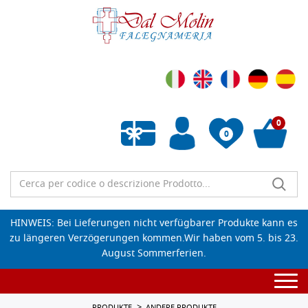
0
0
Wunschliste leeren
HINWEIS: Bei Lieferungen nicht verfügbarer Produkte kann es
zu längeren Verzögerungen kommen.Wir haben vom 5. bis 23.
August Sommerferien.
Togg
navi