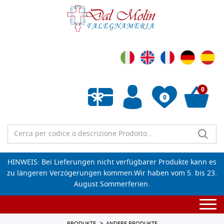
0
0
Wunschliste leeren
HINWEIS: Bei Lieferungen nicht verfügbarer Produkte kann es
zu längeren Verzögerungen kommen.Wir haben vom 5. bis 23.
August Sommerferien.
Togg
navi