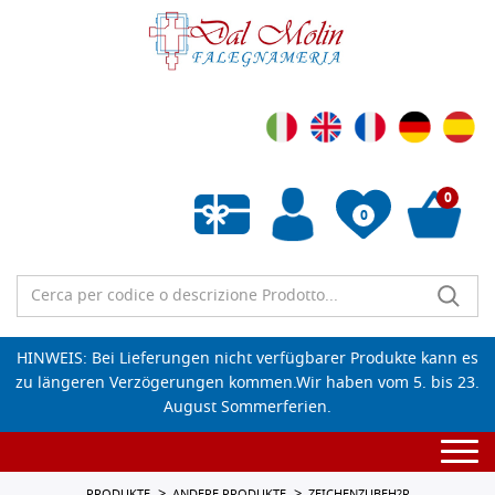
0
0
Wunschliste leeren
HINWEIS: Bei Lieferungen nicht verfügbarer Produkte kann es
zu längeren Verzögerungen kommen.Wir haben vom 5. bis 23.
August Sommerferien.
Togg
navi