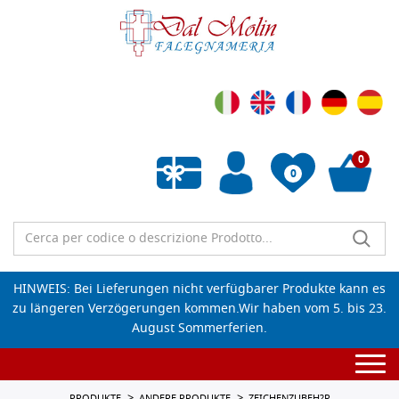
0
0
Wunschliste leeren
HINWEIS: Bei Lieferungen nicht verfügbarer Produkte kann es
zu längeren Verzögerungen kommen.Wir haben vom 5. bis 23.
August Sommerferien.
Togg
navi