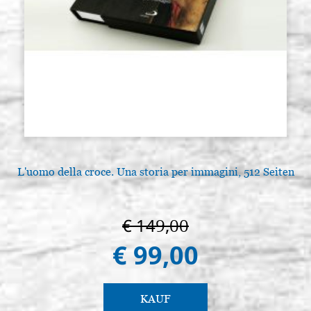
L'uomo della croce. Una storia per immagini, 512 Seiten
L
€ 149,00
€ 99,00
KAUF