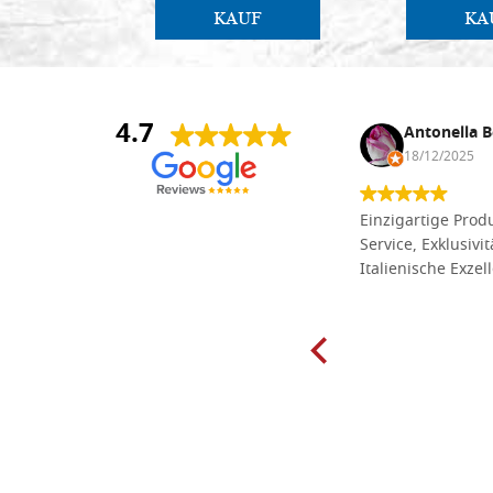
KAUF
KA
4.7
Anna Maria Negri
Antonella B
17/02/2025
18/12/2025
Die Massivholzbretter aus
Einzigartige Produ
Lindenholz, die ich online im gut
Service, Exklusivi
sortierten Tischlereigeschäft Dal
Italienische Exzel
Molin zum Schnitzen bestellt habe,
sind preiswert und in vielen Größen
erhältlich. Die Produkte waren zudem
sorgfältig verpackt und wurden
pünktlich geliefert. Herzlichen
Glückwunsch!