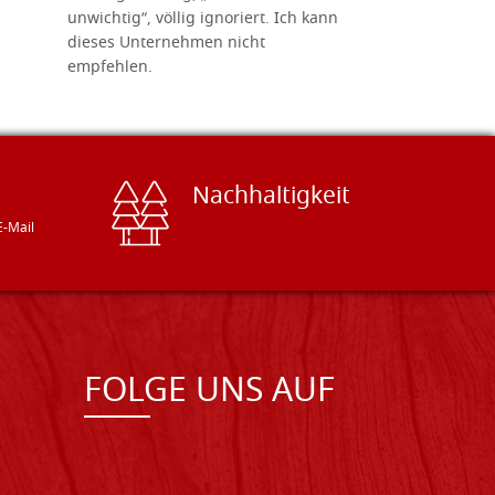
unwichtig“, völlig ignoriert. Ich kann
sind freun
dieses Unternehmen nicht
geben gern
empfehlen.
Besuch loh
Nachhaltigkeit
E-Mail
FOLGE UNS AUF