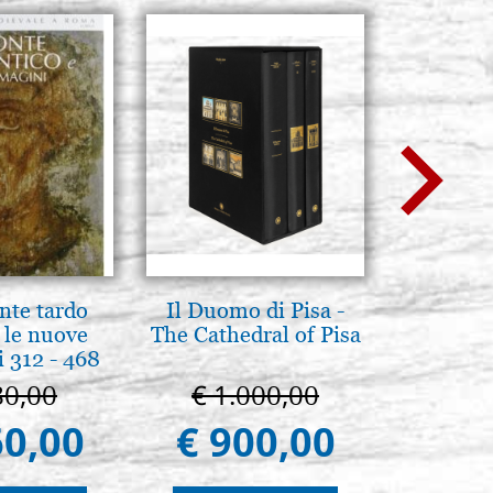
nte tardo
Il Duomo di Pisa -
Mutter
 le nuove
The Cathedral of Pisa
Zärtli
 312 - 468
Nowgoro
80,00
€ 1.000,00
€ 4
60,00
€ 900,00
€ 4