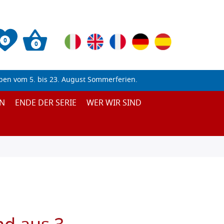
0
0
ben vom 5. bis 23. August Sommerferien.
N
ENDE DER SERIE
WER WIR SIND