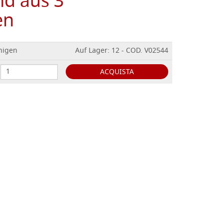
nd aus 3
en
nigen
Auf Lager: 12 - COD. V02544
ACQUISTA