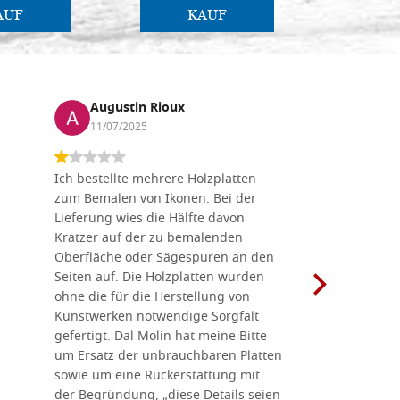
AUF
KAUF
Augustin Rioux
Marz
11/07/2025
01/07
Ich bestellte mehrere Holzplatten
Dieses Un
zum Bemalen von Ikonen. Bei der
seiner wun
Lieferung wies die Hälfte davon
Auswahl a
Kratzer auf der zu bemalenden
Besuch we
Oberfläche oder Sägespuren an den
Holzplatte
Seiten auf. Die Holzplatten wurden
Werkzeugen
ohne die für die Herstellung von
man alles,
Kunstwerken notwendige Sorgfalt
Ikonenher
gefertigt. Dal Molin hat meine Bitte
benötigt.
um Ersatz der unbrauchbaren Platten
bemalten 
sowie um eine Rückerstattung mit
das Unter
der Begründung, „diese Details seien
diesem The