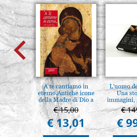
A te cantiamo in
L'uomo de
eterno.Antiche icone
Una sto
della Madre di Dio a
immagini, 
Vladimir e Suzdal
€ 15,00
€ 14
(libro-cal. 2019)
€ 13,01
€ 9