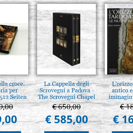
lla croce.
La Cappella degli
L'orizzo
ria per
Scrovegni a Padova -
antico e
512 Seiten
The Scrovegni Chapel
immagini
in Padua
9,00
€ 650,00
€ 1
9,00
€ 585,00
€ 1