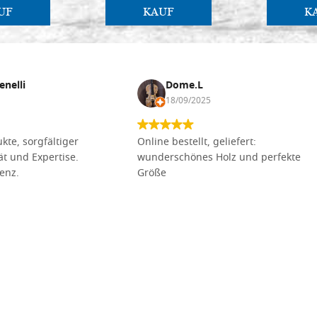
UF
KAUF
K
enelli
Dome.L
18/09/2025
kte, sorgfältiger
Online bestellt, geliefert:
tät und Expertise.
wunderschönes Holz und perfekte
lenz.
Größe