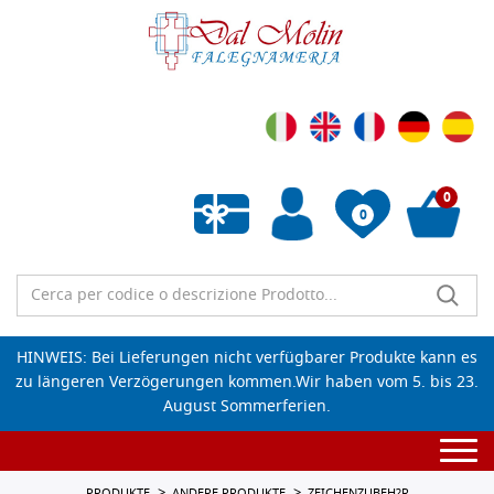
0
0
Wunschliste leeren
HINWEIS: Bei Lieferungen nicht verfügbarer Produkte kann es
zu längeren Verzögerungen kommen.Wir haben vom 5. bis 23.
August Sommerferien.
Togg
navi