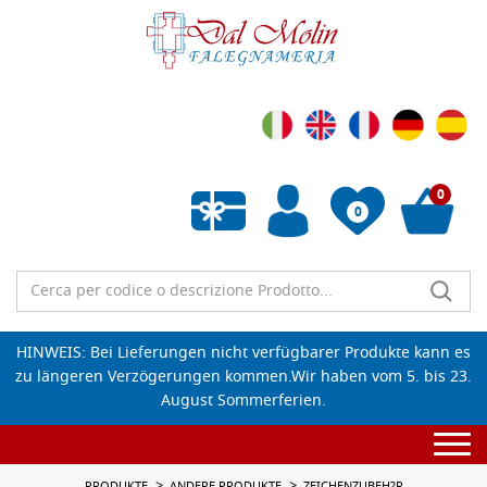
0
0
Wunschliste leeren
HINWEIS: Bei Lieferungen nicht verfügbarer Produkte kann es
zu längeren Verzögerungen kommen.Wir haben vom 5. bis 23.
August Sommerferien.
Togg
navi