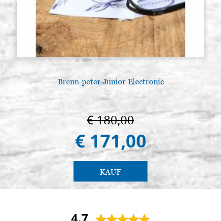
Brenn-peter Junior Electronic
L
€ 180,00
€ 171,00
KAUF
4.7