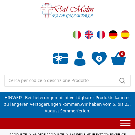
0
0
Wunschliste leeren
HINWEIS: Bei Lieferungen nicht verfügbarer Produkte kann es
zu längeren Verzögerungen kommen.Wir haben vom 5. bis 23.
August Sommerferien.
Togg
navi