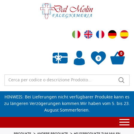
0
0
Wunschliste leeren
HINWEIS: Bei Lieferungen nicht verfügbarer Produkte kann es
zu längeren Verzögerungen kommen.Wir haben vom 5. bis 23.
August Sommerferien.
Togg
navi