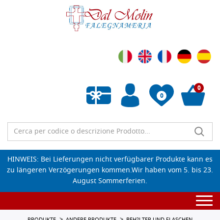
0
0
Wunschliste leeren
HINWEIS: Bei Lieferungen nicht verfügbarer Produkte kann es
zu längeren Verzögerungen kommen.Wir haben vom 5. bis 23.
August Sommerferien.
Togg
navi