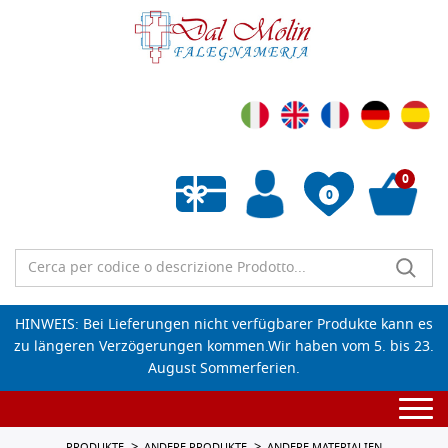
0
0
Wunschliste leeren
HINWEIS: Bei Lieferungen nicht verfügbarer Produkte kann es
zu längeren Verzögerungen kommen.Wir haben vom 5. bis 23.
August Sommerferien.
Togg
navi