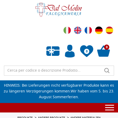
0
0
Wunschliste leeren
HINWEIS: Bei Lieferungen nicht verfügbarer Produkte kann es
zu längeren Verzögerungen kommen.Wir haben vom 5. bis 23.
August Sommerferien.
Togg
navi