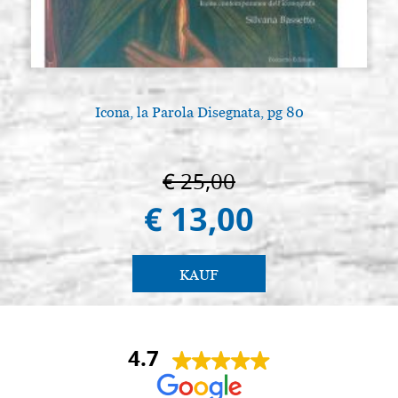
Icona, la Parola Disegnata, pg 80
A
€ 25,00
€ 13,00
KAUF
4.7