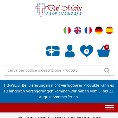
0
0
Wunschliste leeren
HINWEIS: Bei Lieferungen nicht verfügbarer Produkte kann es
zu längeren Verzögerungen kommen.Wir haben vom 5. bis 23.
August Sommerferien.
Togg
navi