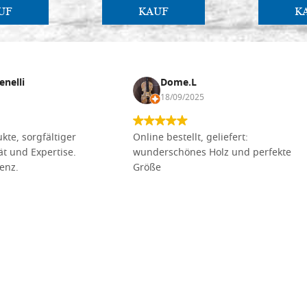
UF
KAUF
K
enelli
Dome.L
18/09/2025
kte, sorgfältiger
Online bestellt, geliefert:
tät und Expertise.
wunderschönes Holz und perfekte
lenz.
Größe