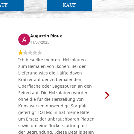
AUF
KAUF
Augustin Rioux
Marz
11/07/2025
01/07
Ich bestellte mehrere Holzplatten
Dieses Un
zum Bemalen von Ikonen. Bei der
seiner wun
Lieferung wies die Hälfte davon
Auswahl a
Kratzer auf der zu bemalenden
Besuch we
Oberfläche oder Sägespuren an den
Holzplatte
Seiten auf. Die Holzplatten wurden
Werkzeugen
ohne die für die Herstellung von
man alles,
Kunstwerken notwendige Sorgfalt
Ikonenher
gefertigt. Dal Molin hat meine Bitte
benötigt.
um Ersatz der unbrauchbaren Platten
bemalten 
sowie um eine Rückerstattung mit
das Unter
der Begründung, „diese Details seien
diesem The