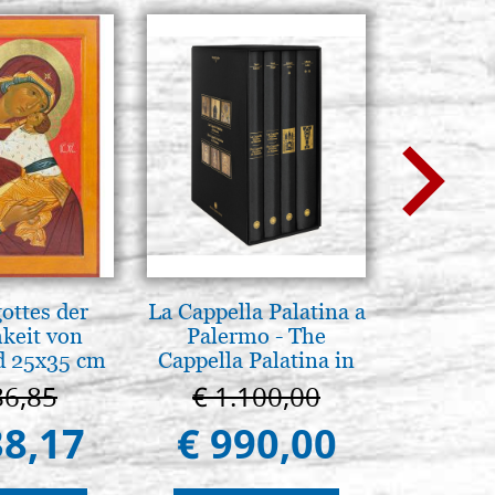
ottes der
La Cappella Palatina a
Brenn-p
hkeit von
Palermo - The
Ele
 25x35 cm
Cappella Palatina in
Palermo
86,85
€ 1.100,00
€ 1
38,17
€ 990,00
€ 1