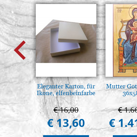
Eleganter Karton, für
Mutter Got
Ikone, elfenbeinfarbe
36x5
€ 16,00
€ 1.6
€ 13,60
€ 1.4