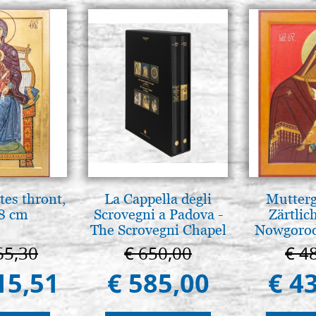
tes thront,
La Cappella degli
Mutterg
8 cm
Scrovegni a Padova -
Zärtlic
The Scrovegni Chapel
Nowgorod
in Padua
65,30
€ 650,00
€ 4
15,51
€ 585,00
€ 4