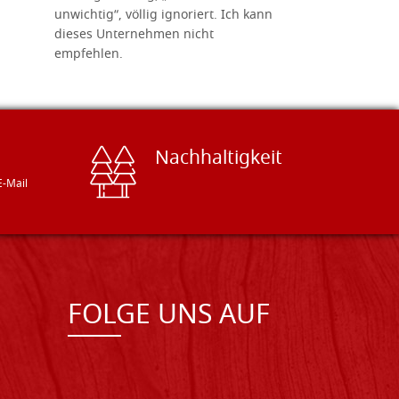
unwichtig“, völlig ignoriert. Ich kann
sind freun
dieses Unternehmen nicht
geben gern
empfehlen.
Besuch loh
Nachhaltigkeit
E-Mail
FOLGE UNS AUF