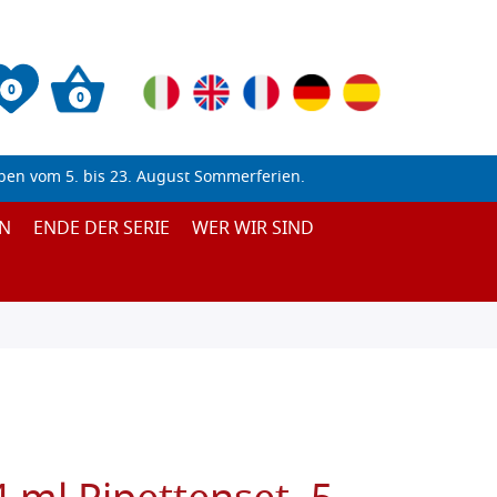
0
0
ben vom 5. bis 23. August Sommerferien.
N
ENDE DER SERIE
WER WIR SIND