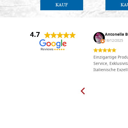
KAUF
KA
4.7
Anna Maria Negri
Antonella B
17/02/2025
18/12/2025
Die Massivholzbretter aus
Einzigartige Produ
Lindenholz, die ich online im gut
Service, Exklusivi
sortierten Tischlereigeschäft Dal
Italienische Exzel
Molin zum Schnitzen bestellt habe,
sind preiswert und in vielen Größen
erhältlich. Die Produkte waren zudem
sorgfältig verpackt und wurden
pünktlich geliefert. Herzlichen
Glückwunsch!