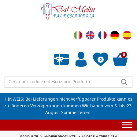
0
0
Wunschliste leeren
HINWEIS: Bei Lieferungen nicht verfügbarer Produkte kann es
zu längeren Verzögerungen kommen.Wir haben vom 5. bis 23.
August Sommerferien.
Togg
navi