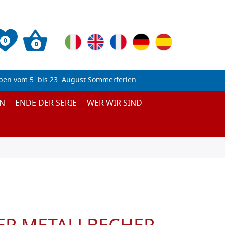
0
0
ben vom 5. bis 23. August Sommerferien.
N
ENDE DER SERIE
WER WIR SIND