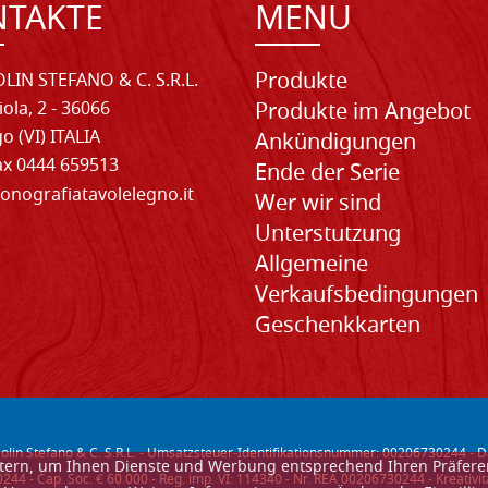
NTAKTE
MENU
Produkte
LIN STEFANO & C. S.R.L.
iola, 2 - 36066
Produkte im Angebot
o (VI) ITALIA
Ankündigungen
Fax 0444 659513
Ende der Serie
onografiatavolelegno.it
Wer wir sind
Unterstutzung
Allgemeine
Verkaufsbedingungen
Geschenkkarten
lin Stefano & C. S.R.L. - Umsatzsteuer-Identifikationsnummer: 00206730244 -
D
ietern, um Ihnen Dienste und Werbung entsprechend Ihren Präfer
44 - Cap. Soc. € 60.000 - Reg. imp. VI: 114340 - Nr. REA 00206730244 - Kreativ