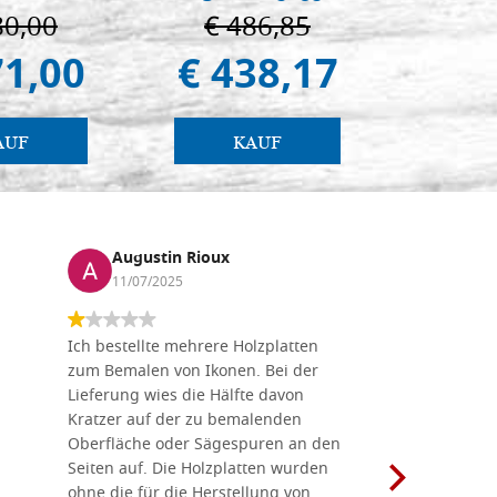
80,00
€ 486,85
€ 
71,00
€ 438,17
€ 
AUF
KAUF
Augustin Rioux
Marz
11/07/2025
01/07
Ich bestellte mehrere Holzplatten
Dieses Un
zum Bemalen von Ikonen. Bei der
seiner wun
Lieferung wies die Hälfte davon
Auswahl a
Kratzer auf der zu bemalenden
Besuch we
Oberfläche oder Sägespuren an den
Holzplatte
Seiten auf. Die Holzplatten wurden
Werkzeugen
ohne die für die Herstellung von
man alles,