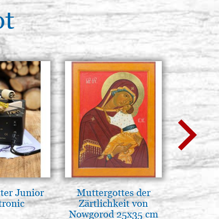
ot
ter Junior
Muttergottes der
Luce del
tronic
Zärtlichkeit von
pg
Nowgorod 25x35 cm