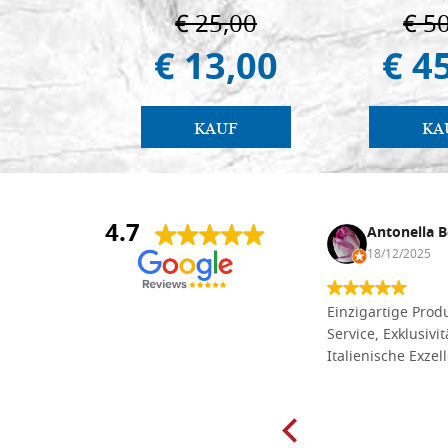
€ 25,00
€ 5
€ 13,00
€ 4
KAUF
KA
4.7
Anna Maria Negri
Antonella B
17/02/2025
18/12/2025
Die Massivholzbretter aus
Einzigartige Produ
Lindenholz, die ich online im gut
Service, Exklusivi
sortierten Tischlereigeschäft Dal
Italienische Exzel
Molin zum Schnitzen bestellt habe,
sind preiswert und in vielen Größen
erhältlich. Die Produkte waren zudem
sorgfältig verpackt und wurden