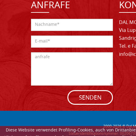
ANFRAFE
KO
DAL MO
Via Lup
Sandrig
Tel. e 
info@ic
SENDEN
2000-
2026
© Dal Mo
Diese Website verwendet Profiling-Cookies, auch von Drittanb
Steueridentifikationsnummer: 002067302