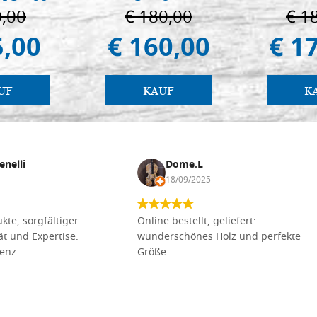
0,00
€ 180,00
€ 1
5,00
€ 160,00
€ 1
UF
KAUF
K
enelli
Dome.L
18/09/2025
kte, sorgfältiger
Online bestellt, geliefert:
tät und Expertise.
wunderschönes Holz und perfekte
lenz.
Größe