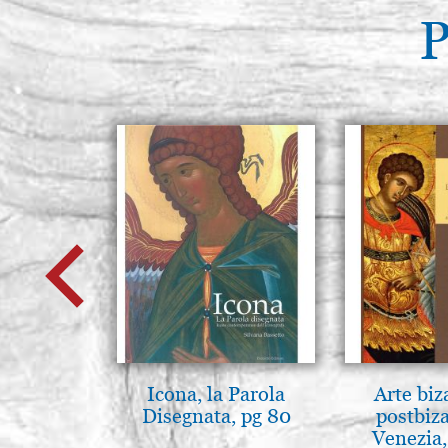
P
Icona, la Parola
Arte biz
Disegnata, pg 80
postbiz
Venezia,