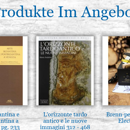
rodukte Im Angeb
antina e
L'orizzonte tardo
Brenn-pe
antina a
antico e le nuove
Elec
 pg. 233
immagini 312 - 468