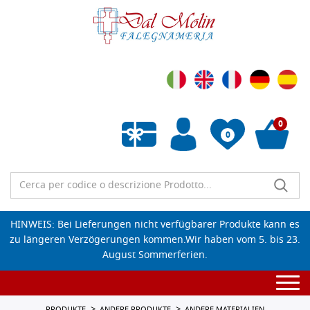
0
0
Wunschliste leeren
HINWEIS: Bei Lieferungen nicht verfügbarer Produkte kann es
zu längeren Verzögerungen kommen.Wir haben vom 5. bis 23.
August Sommerferien.
Togg
navi