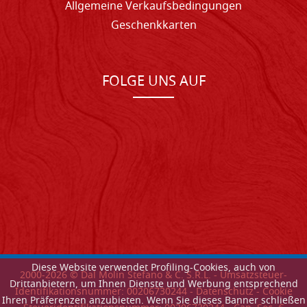
Allgemeine Verkaufsbedingungen
Geschenkkarten
FOLGE UNS AUF
Diese Website verwendet Profiling-Cookies, auch von
2000-
2026
© Dal Molin Stefano & C. S.R.L. - Umsatzsteuer-
Drittanbietern, um Ihnen Dienste und Werbung entsprechend
Identifikationsnummer: 00206730244 -
Datenschutz
-
Cookie
Ihren Präferenzen anzubieten. Wenn Sie dieses Banner schließen