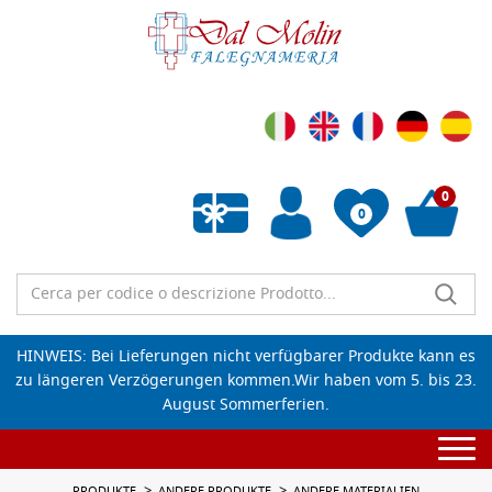
0
0
Wunschliste leeren
HINWEIS: Bei Lieferungen nicht verfügbarer Produkte kann es
zu längeren Verzögerungen kommen.Wir haben vom 5. bis 23.
August Sommerferien.
Togg
navi