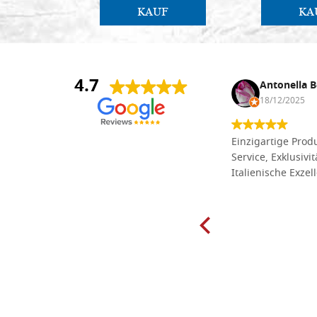
KAUF
KA
4.7
Anna Maria Negri
Antonella B
17/02/2025
18/12/2025
Die Massivholzbretter aus
Einzigartige Produ
Lindenholz, die ich online im gut
Service, Exklusivi
sortierten Tischlereigeschäft Dal
Italienische Exzel
Molin zum Schnitzen bestellt habe,
sind preiswert und in vielen Größen
erhältlich. Die Produkte waren zudem
sorgfältig verpackt und wurden
pünktlich geliefert. Herzlichen
Glückwunsch!