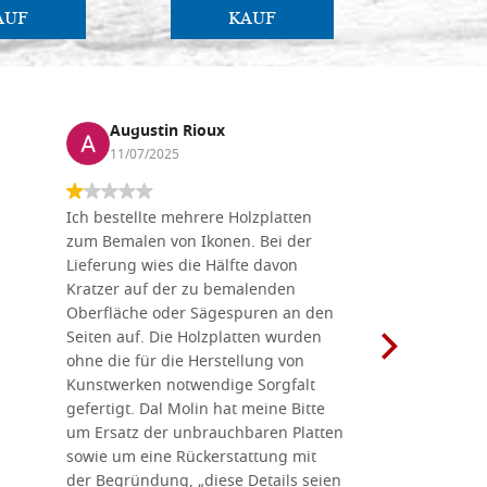
AUF
KAUF
Augustin Rioux
Marz
11/07/2025
01/07
Ich bestellte mehrere Holzplatten
Dieses Un
zum Bemalen von Ikonen. Bei der
seiner wun
Lieferung wies die Hälfte davon
Auswahl a
Kratzer auf der zu bemalenden
Besuch we
Oberfläche oder Sägespuren an den
Holzplatte
Seiten auf. Die Holzplatten wurden
Werkzeugen
ohne die für die Herstellung von
man alles,
Kunstwerken notwendige Sorgfalt
Ikonenher
gefertigt. Dal Molin hat meine Bitte
benötigt.
um Ersatz der unbrauchbaren Platten
bemalten 
sowie um eine Rückerstattung mit
das Unter
der Begründung, „diese Details seien
diesem The