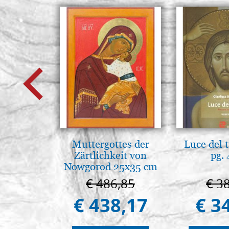
Muttergottes der
Luce del 
Zärtlichkeit von
pg.
Nowgorod 25x35 cm
€ 486,85
€ 3
€ 438,17
€ 3