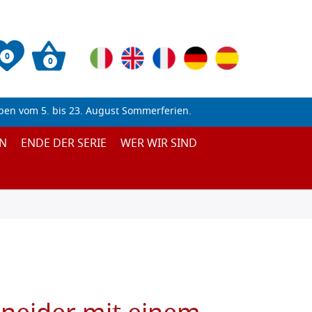
0
0
ben vom 5. bis 23. August Sommerferien.
N
ENDE DER SERIE
WER WIR SIND