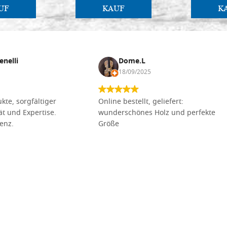
UF
KAUF
K
enelli
Dome.L
18/09/2025
kte, sorgfältiger
Online bestellt, geliefert:
tät und Expertise.
wunderschönes Holz und perfekte
lenz.
Größe