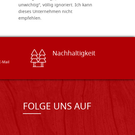
unwichtig“, völlig ignoriert. Ich kann
sind freun
dieses Unternehmen nicht
geben gern
empfehlen.
Besuch loh
Nachhaltigkeit
E-Mail
FOLGE UNS AUF