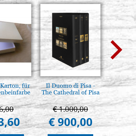
Karton, für
Il Duomo di Pisa -
L'orizz
enbeinfarbe
The Cathedral of Pisa
antico 
immagin
6,00
€ 1.000,00
€ 1
3,60
€ 900,00
€ 1