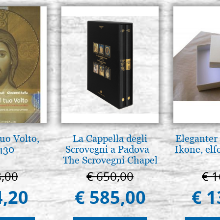
tuo Volto,
La Cappella degli
Eleganter 
 430
Scrovegni a Padova -
Ikone, elf
The Scrovegni Chapel
in Padua
8,00
€ 650,00
€ 1
4,20
€ 585,00
€ 1