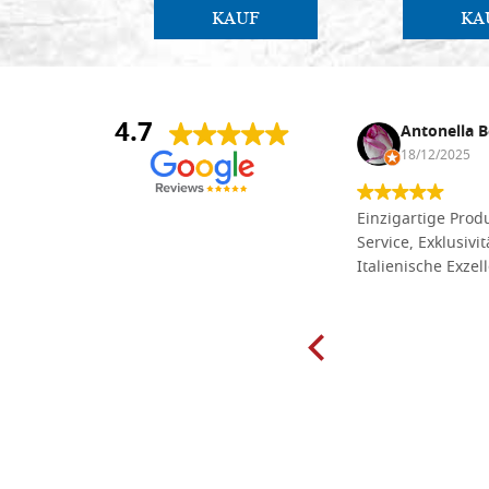
KAUF
KA
4.7
Anna Maria Negri
Antonella B
17/02/2025
18/12/2025
Die Massivholzbretter aus
Einzigartige Produ
Lindenholz, die ich online im gut
Service, Exklusivi
sortierten Tischlereigeschäft Dal
Italienische Exzel
Molin zum Schnitzen bestellt habe,
sind preiswert und in vielen Größen
erhältlich. Die Produkte waren zudem
sorgfältig verpackt und wurden
pünktlich geliefert. Herzlichen
Glückwunsch!