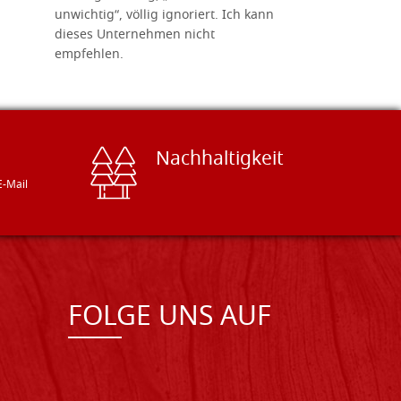
unwichtig“, völlig ignoriert. Ich kann
sind freun
dieses Unternehmen nicht
geben gern
empfehlen.
Besuch loh
Nachhaltigkeit
E-Mail
FOLGE UNS AUF