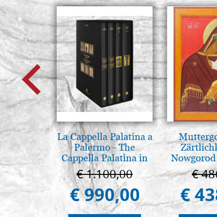
La Cappella Palatina a
Muttergo
Palermo - The
Zärtlich
Cappella Palatina in
Nowgorod
Palermo
€ 1.100,00
€ 48
€ 990,00
€ 43