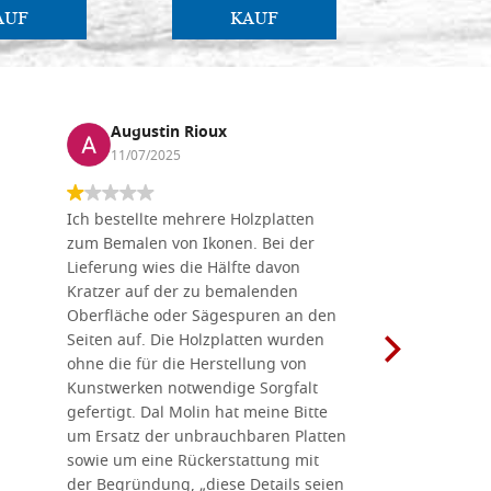
AUF
KAUF
Augustin Rioux
Marz
11/07/2025
01/07
Ich bestellte mehrere Holzplatten
Dieses Un
zum Bemalen von Ikonen. Bei der
seiner wun
Lieferung wies die Hälfte davon
Auswahl a
Kratzer auf der zu bemalenden
Besuch we
Oberfläche oder Sägespuren an den
Holzplatte
Seiten auf. Die Holzplatten wurden
Werkzeugen
ohne die für die Herstellung von
man alles,
Kunstwerken notwendige Sorgfalt
Ikonenher
gefertigt. Dal Molin hat meine Bitte
benötigt.
um Ersatz der unbrauchbaren Platten
bemalten 
sowie um eine Rückerstattung mit
das Unter
der Begründung, „diese Details seien
diesem The