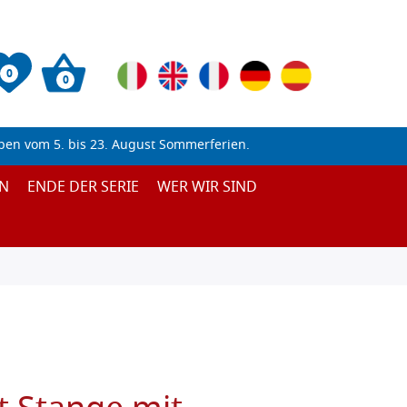
0
0
ben vom 5. bis 23. August Sommerferien.
N
ENDE DER SERIE
WER WIR SIND