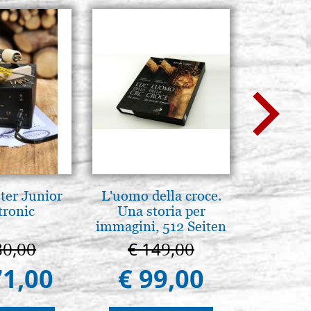
ter Junior
L'uomo della croce.
Il Duom
tronic
Una storia per
The Cathe
immagini, 512 Seiten
80,00
€ 149,00
€ 1
71,00
€ 99,00
€ 9