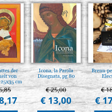
ttes der
Icona, la Parola
Brenn-pe
keit von
Disegnata, pg 80
Elec
 25x35 cm
6,85
€ 25,00
€ 1
8,17
€ 13,00
€ 1