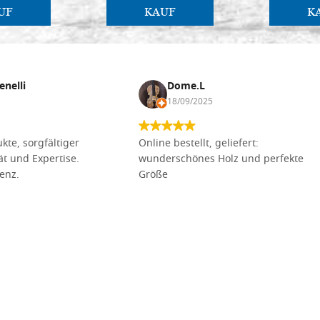
UF
KAUF
K
enelli
Dome.L
18/09/2025
kte, sorgfältiger
Online bestellt, geliefert:
tät und Expertise.
wunderschönes Holz und perfekte
lenz.
Größe