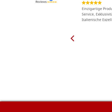
Die Massivholzbretter aus
Einzigartige Produ
Lindenholz, die ich online im gut
Service, Exklusivi
sortierten Tischlereigeschäft Dal
Italienische Exzel
Molin zum Schnitzen bestellt habe,
sind preiswert und in vielen Größen
erhältlich. Die Produkte waren zudem
sorgfältig verpackt und wurden
pünktlich geliefert. Herzlichen
Glückwunsch!