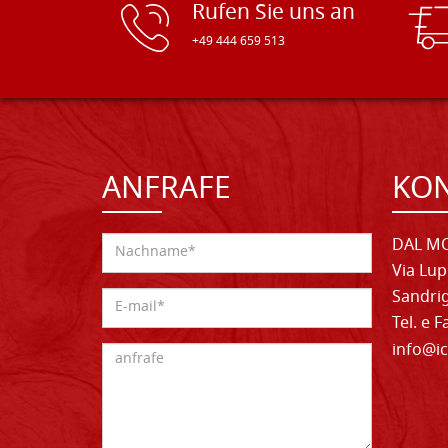
Rufen Sie uns an
+49 444 659 513
ANFRAFE
KO
DAL MO
Via Lup
Sandrig
Tel. e 
info@ic