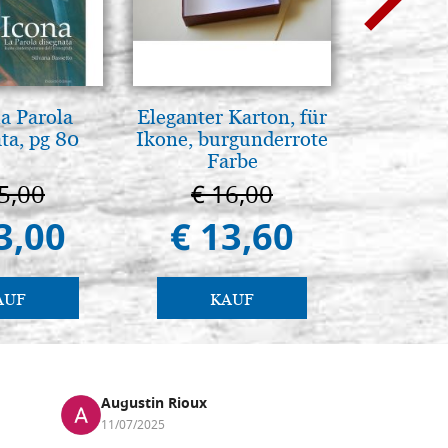
la Parola
Eleganter Karton, für
L'uomo d
ta, pg 80
Ikone, burgunderrote
Una s
Farbe
immagini
5,00
€ 16,00
€ 1
3,00
€ 13,60
€ 
AUF
KAUF
Augustin Rioux
Marz
11/07/2025
01/07