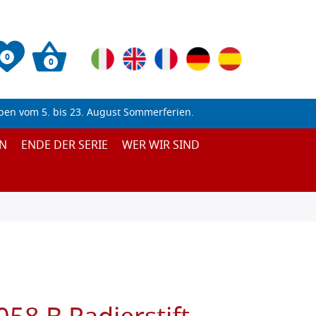
0
0
ben vom 5. bis 23. August Sommerferien.
N
ENDE DER SERIE
WER WIR SIND