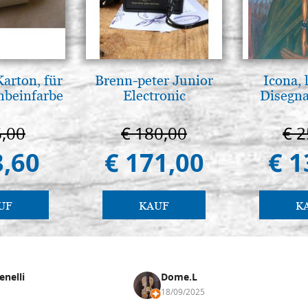
Karton, für
Brenn-peter Junior
Icona, 
enbeinfarbe
Electronic
Disegna
6,00
€ 180,00
€ 2
3,60
€ 171,00
€ 1
UF
KAUF
K
enelli
Dome.L
18/09/2025