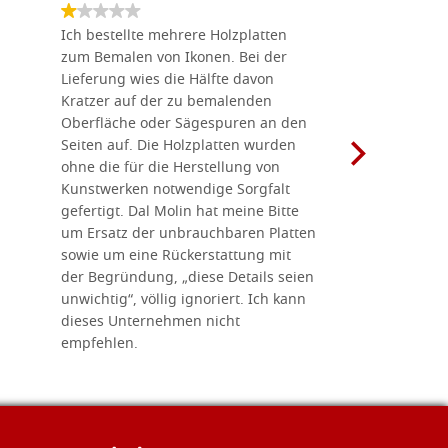
Ich bestellte mehrere Holzplatten
Dieses Un
zum Bemalen von Ikonen. Bei der
seiner wun
Lieferung wies die Hälfte davon
Auswahl a
Kratzer auf der zu bemalenden
Besuch we
Oberfläche oder Sägespuren an den
Holzplatte
Seiten auf. Die Holzplatten wurden
Werkzeugen
ohne die für die Herstellung von
man alles,
Kunstwerken notwendige Sorgfalt
Ikonenher
gefertigt. Dal Molin hat meine Bitte
benötigt.
um Ersatz der unbrauchbaren Platten
bemalten 
sowie um eine Rückerstattung mit
das Unter
der Begründung, „diese Details seien
diesem The
unwichtig“, völlig ignoriert. Ich kann
sind freun
dieses Unternehmen nicht
geben gern
empfehlen.
Besuch loh