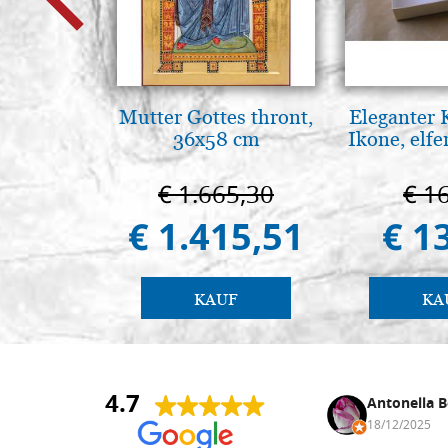
Mutter Gottes thront,
Eleganter 
36x58 cm
Ikone, elf
€ 1.665,30
€ 1
€ 1.415,51
€ 1
KAUF
KA
4.7
Anna Maria Negri
Antonella B
17/02/2025
18/12/2025