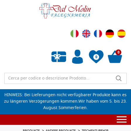
0
0
Wunschliste leeren
HINWEIS: Bei Lieferungen nicht verfügbarer Produkte kann es
zu längeren Verzögerungen kommen.Wir haben vom 5. bis 23.
August Sommerferien.
Togg
navi