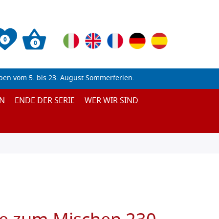
0
0
ben vom 5. bis 23. August Sommerferien.
N
ENDE DER SERIE
WER WIR SIND