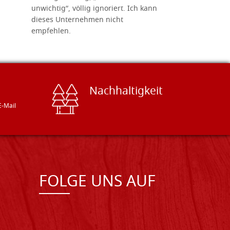
unwichtig“, völlig ignoriert. Ich kann
sind freun
dieses Unternehmen nicht
geben gern
empfehlen.
Besuch loh
Nachhaltigkeit
E-Mail
FOLGE UNS AUF