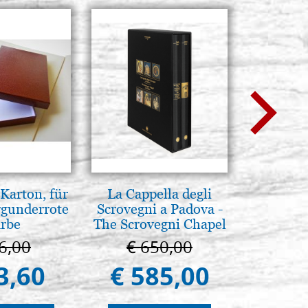
Karton, für
La Cappella degli
Eleganter
rgunderrote
Scrovegni a Padova -
Ikone, el
rbe
The Scrovegni Chapel
in Padua
6,00
€ 650,00
€ 
3,60
€ 585,00
€ 