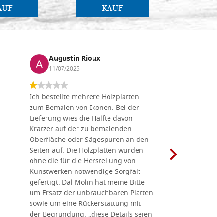
AUF
KAUF
Augustin Rioux
Marz
11/07/2025
01/07
Ich bestellte mehrere Holzplatten
Dieses Un
zum Bemalen von Ikonen. Bei der
seiner wun
Lieferung wies die Hälfte davon
Auswahl a
Kratzer auf der zu bemalenden
Besuch we
Oberfläche oder Sägespuren an den
Holzplatte
Seiten auf. Die Holzplatten wurden
Werkzeugen
ohne die für die Herstellung von
man alles,
Kunstwerken notwendige Sorgfalt
Ikonenher
gefertigt. Dal Molin hat meine Bitte
benötigt.
um Ersatz der unbrauchbaren Platten
bemalten 
sowie um eine Rückerstattung mit
das Unter
der Begründung, „diese Details seien
diesem The