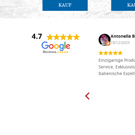
KAUF
KA
4.7
Anna Maria Negri
Antonella B
17/02/2025
18/12/2025
Die Massivholzbretter aus
Einzigartige Produ
Lindenholz, die ich online im gut
Service, Exklusivi
sortierten Tischlereigeschäft Dal
Italienische Exzel
Molin zum Schnitzen bestellt habe,
sind preiswert und in vielen Größen
erhältlich. Die Produkte waren zudem
sorgfältig verpackt und wurden
pünktlich geliefert. Herzlichen
Glückwunsch!