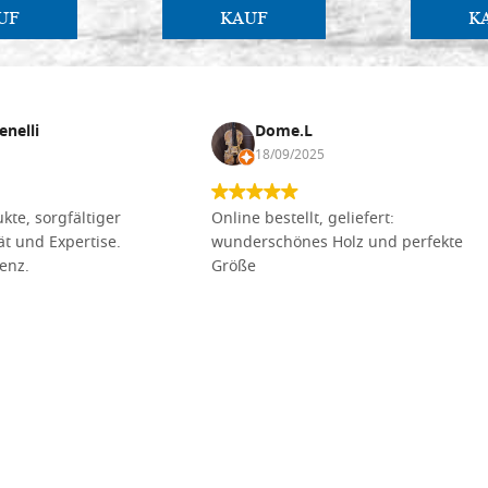
UF
KAUF
K
enelli
Dome.L
18/09/2025
kte, sorgfältiger
Online bestellt, geliefert:
tät und Expertise.
wunderschönes Holz und perfekte
lenz.
Größe