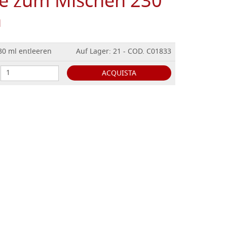
che zum Mischen 230
n
30 ml entleeren
Auf Lager: 21 - COD. C01833
ACQUISTA