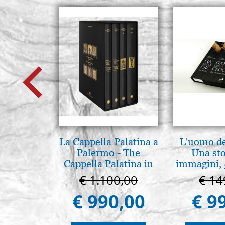
La Cappella Palatina a
L'uomo de
Palermo - The
Una sto
Cappella Palatina in
immagini, 
Palermo
€ 1.100,00
€ 14
€ 990,00
€ 9