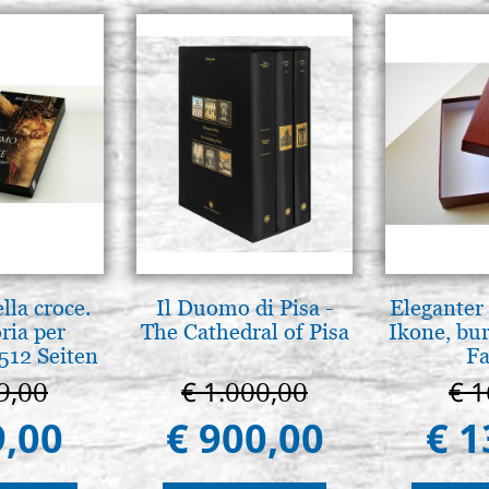
lla croce.
Il Duomo di Pisa -
Eleganter 
ria per
The Cathedral of Pisa
Ikone, bu
512 Seiten
Fa
9,00
€ 1.000,00
€ 1
9,00
€ 900,00
€ 1